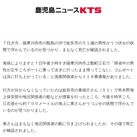
７日夕方、薩摩川内市の甑島の沖で姶良市の５１歳の男性がうつ伏せの状
態で浮かんでいるのが見つかり、まもなく死亡が確認されました。
海保によりますと７日午後５時すぎ薩摩川内市上甑町江石で「帰省中の男
性が正午ごろボートに乗って泳ぎに行ったまま帰ってこない。ゴムボート
は浜に打ち上がっている」と漁業関係者から１１８番通報がありました。
行方が分からなくなっていたのは姶良市の東雄介さん（５１）で串木野海
上保安部や地元関係者の船などが捜索を行ったところ、午後６時半ごろ、
江石港から約７００メートルの海上に東さんがうつぶせの状態で浮かんで
いるのが見つかりました。
東さんはまもなく地元関係者の船に引き上げられましたが、その場で死亡
が確認されました。