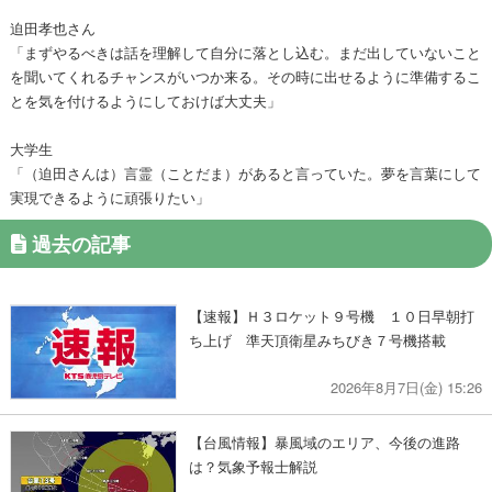
迫田孝也さん
「まずやるべきは話を理解して自分に落とし込む。まだ出していないこと
を聞いてくれるチャンスがいつか来る。その時に出せるように準備するこ
とを気を付けるようにしておけば大丈夫」
大学生
「（迫田さんは）言霊（ことだま）があると言っていた。夢を言葉にして
実現できるように頑張りたい」
過去の記事
【速報】Ｈ３ロケット９号機 １０日早朝打
ち上げ 準天頂衛星みちびき７号機搭載
2026年8月7日(金) 15:26
【台風情報】暴風域のエリア、今後の進路
は？気象予報士解説