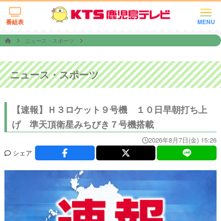
番組表
MENU
ニュース・スポーツ
ニュース・スポーツ
【速報】Ｈ３ロケット９号機 １０日早朝打ち上
げ 準天頂衛星みちびき７号機搭載
2026年8月7日(金) 15:26
シェア