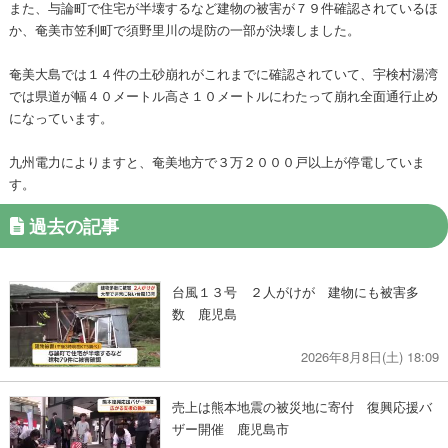
また、与論町で住宅が半壊するなど建物の被害が７９件確認されているほ
か、奄美市笠利町で須野里川の堤防の一部が決壊しました。
奄美大島では１４件の土砂崩れがこれまでに確認されていて、宇検村湯湾
では県道が幅４０メートル高さ１０メートルにわたって崩れ全面通行止め
になっています。
九州電力によりますと、奄美地方で３万２０００戸以上が停電していま
す。
過去の記事
台風１３号 ２人がけが 建物にも被害多
数 鹿児島
2026年8月8日(土) 18:09
売上は熊本地震の被災地に寄付 復興応援バ
ザー開催 鹿児島市