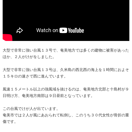
大型で非常に強い台風１３号で、奄美地方では多くの建物に被害があった
ほか、２人がけがをしました。
大型で非常に強い台風１３号は、久米島の西北西の海上を１時間におよそ
１５キロの速さで西に進んでいます。
風速１５メートル以上の強風域を抜けるのは、奄美地方北部と十島村が９
日明け方、奄美地方南部は９日昼前となっています。
この台風でけが人が出ています。
奄美市では２人が風にあおられて転倒し、このうち３０代女性が骨折の重
傷です。