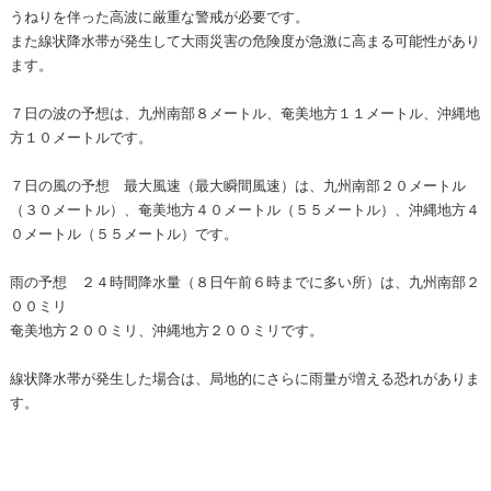
うねりを伴った高波に厳重な警戒が必要です。
また線状降水帯が発生して大雨災害の危険度が急激に高まる可能性があり
ます。
７日の波の予想は、九州南部８メートル、奄美地方１１メートル、沖縄地
方１０メートルです。
７日の風の予想 最大風速（最大瞬間風速）は、九州南部２０メートル
（３０メートル）、奄美地方４０メートル（５５メートル）、沖縄地方４
０メートル（５５メートル）です。
雨の予想 ２４時間降水量（８日午前６時までに多い所）は、九州南部２
００ミリ
奄美地方２００ミリ、沖縄地方２００ミリです。
線状降水帯が発生した場合は、局地的にさらに雨量が増える恐れがありま
す。