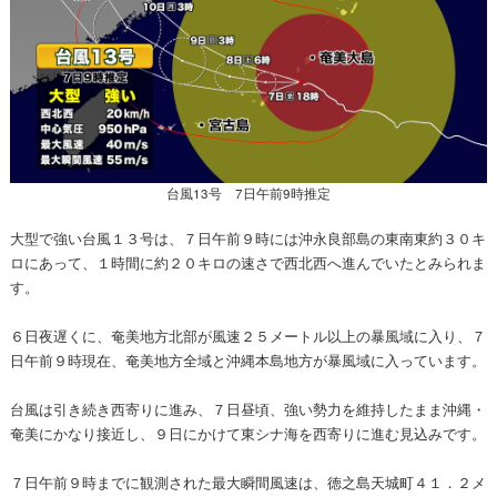
台風13号 7日午前9時推定
大型で強い台風１３号は、７日午前９時には沖永良部島の東南東約３０キ
ロにあって、１時間に約２０キロの速さで西北西へ進んでいたとみられま
す。
６日夜遅くに、奄美地方北部が風速２５メートル以上の暴風域に入り、７
日午前９時現在、奄美地方全域と沖縄本島地方が暴風域に入っています。
台風は引き続き西寄りに進み、７日昼頃、強い勢力を維持したまま沖縄・
奄美にかなり接近し、９日にかけて東シナ海を西寄りに進む見込みです。
７日午前９時までに観測された最大瞬間風速は、徳之島天城町４１．２メ