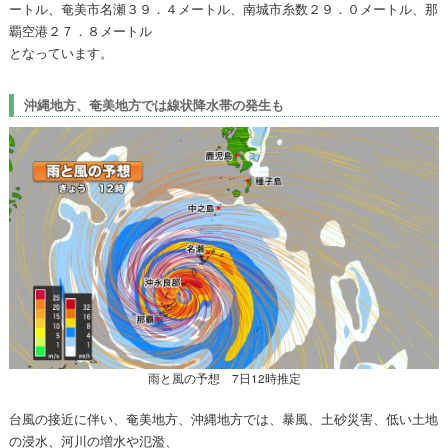
ートル、奄美市名瀬３９．４メートル、南城市糸数２９．０メートル、那
覇空港２７．８メートル
となっています。
沖縄地方、奄美地方では線状降水帯の発生も
雨と風の予想 7日12時推定
台風の接近に伴い、奄美地方、沖縄地方では、暴風、土砂災害、低い土地
の浸水、河川の増水や氾濫、