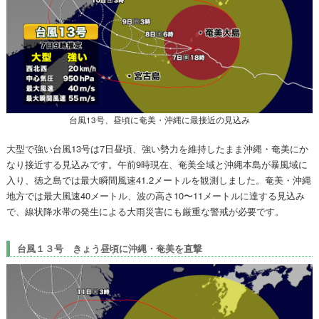
台風13号、昼頃に奄美・沖縄に最接近の見込み
大型で強い台風13号は7日昼頃、強い勢力を維持したまま沖縄・奄美にか
なり接近する見込みです。午前9時現在、奄美全域と沖縄本島が暴風域に
入り、徳之島では最大瞬間風速41.2メートルを観測しました。奄美・沖縄
地方では最大風速40メートル、波の高さ10〜11メートルに達する見込み
で、線状降水帯の発生による大雨災害にも厳重な警戒が必要です。
台風１３号 きょう昼頃に沖縄・奄美を直撃