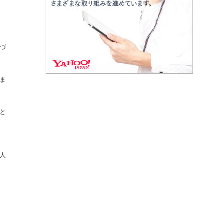
づ
ま
と
人