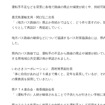
運転手不足などを背景に各地で路線の廃止や減便が続く中、持続可
鹿児島運輸支局・関口弘二次長
「（地方バス路線の）廃止か存続かではなく、どう作り直すのか。
くりとして再設計・再提起していく」
地方バス路線の確保などについて協議するバス対策協議会には、県
した。
県内のバス路線では、運転手の不足から路線の廃止や減便が続いて
する県地域公共交通計画が承認されました。
いわさきコーポレーション 西村将男副社長
「体に自信があれば７５歳まで働くと。定年を延長しているが、そ
の乗務員を採用していきたい」
県ＰＴＡ連合会・南香織副会長
「（運転手の）人材が確保されることで子供たちが行きたい学校に
県は２０２６年度から外国人や女性などを運転手として採用するた