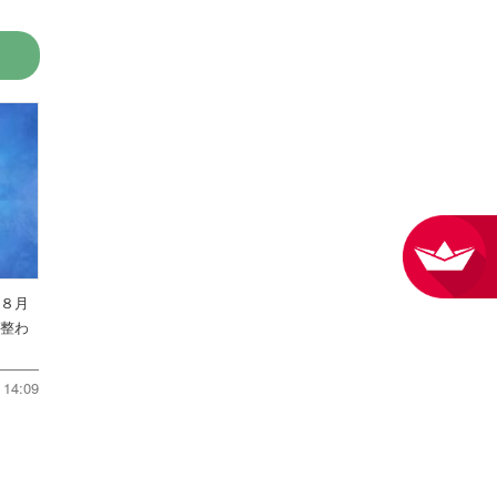
を８月
件整わ
14:09