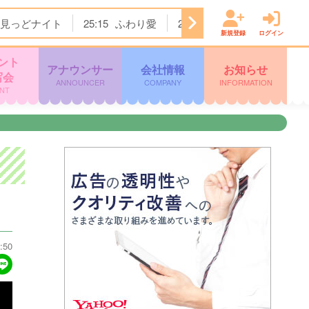
見っどナイト
25:15
ふわり愛
25:45
パンサー尾形のどん
新規登録
ログイン
ント
アナウンサー
会社情報
お知らせ
写会
ANNOUNCER
COMPANY
INFORMATION
NT
:50