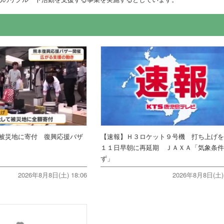
被災地に寄付 復興応援バザ
【速報】Ｈ３ロケット９号機 打ち上げ
１１日早朝に再延期 ＪＡＸＡ「気象条
ず」
2026年8月8日(土) 18:06
2026年8月8日(土) 