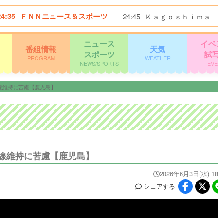
24:35
ＦＮＮニュース＆スポーツ
24:45
Ｋａｇｏｓｈｉｍａ 
ニュース
イベ
番組情報
天気
スポーツ
試
PROGRAM
WEATHER
NEWS/SPORTS
EVE
線維持に苦慮【鹿児島】
線維持に苦慮【鹿児島】
2026年6月3日(水) 18
シェア
する