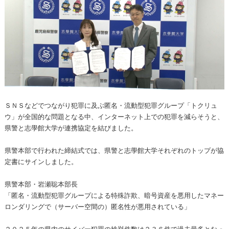
ＳＮＳなどでつながり犯罪に及ぶ匿名・流動型犯罪グループ「トクリュ
ウ」が全国的な問題となる中、インターネット上での犯罪を減らそうと、
県警と志學館大学が連携協定を結びました。
県警本部で行われた締結式では、県警と志學館大学それぞれのトップが協
定書にサインしました。
県警本部・岩瀬聡本部長
「匿名・流動型犯罪グループによる特殊詐欺、暗号資産を悪用したマネー
ロンダリングで（サーバー空間の）匿名性が悪用されている」
２０２５年の県内のサイバー犯罪の検挙件数は２３６件で過去最多となっ