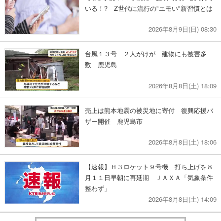
いる！? Z世代に流行の"エモい"新習慣とは
2026年8月9日(日) 08:30
台風１３号 ２人がけが 建物にも被害多
数 鹿児島
2026年8月8日(土) 18:09
売上は熊本地震の被災地に寄付 復興応援バ
ザー開催 鹿児島市
2026年8月8日(土) 18:06
【速報】Ｈ３ロケット９号機 打ち上げを８
月１１日早朝に再延期 ＪＡＸＡ「気象条件
整わず」
2026年8月8日(土) 14:09