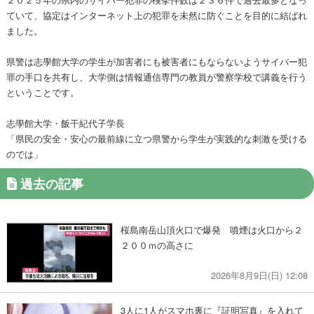
ていて、協定はインターネット上の犯罪を未然に防ぐことを目的に結ばれ
ました。
県警は志學館大学の学生が加害者にも被害者にもならないようサイバー犯
罪の手口を共有し、大学側は情報通信専門の教員が警察学校で講義を行う
ということです。
志學館大学・飯干紀代子学長
「県民の安全・安心の最前線に立つ県警から学生が実践的な刺激を受ける
のでは」
過去の記事
桜島南岳山頂火口で爆発 噴煙は火口から２
２００ｍの高さに
2026年8月9日(日) 12:08
3人に1人がスマホ裏に『証明写真』を入れて