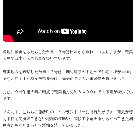
各地に被害をもたらした台風１３号は日本から離れつつありますが、奄美
大島では生活への影響が続いています。
奄美地方を直撃した台風１３号は、鹿児島県のまとめで住宅１棟が半壊す
るなど住宅１６棟が被害を受け、奄美市の２人が重軽傷を負いました。
また、９日午後５時の時点で奄美地方の約８４００戸では停電が続いてい
ます。
そんな中、こちらの龍郷町のコインランドリーには行列ができ、電気が使
えず自宅で洗濯できない地域の住民や、隣接する奄美市からやってきた利
用者たちがたまった洗濯物を洗っていました。