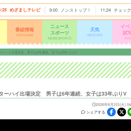
5:25
めざましテレビ
9:00
ノンストップ！
11:24
チェッ
ニュース
イベ
番組情報
天気
スポーツ
試
PROGRAM
WEATHER
NEWS/SPORTS
EVE
ーハイ出場決定 男子は6年連続、女子は33年ぶりV
ーハイ出場決定 男子は6年連続、女子は33年ぶりV
2026年6月2日(火) 04
シェア
する