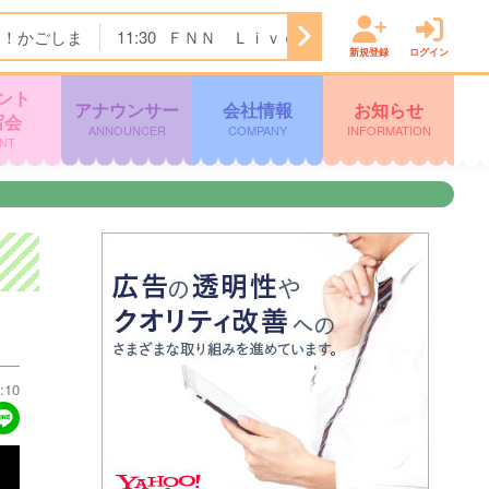
ク！かごしま
11:30
ＦＮＮ Ｌｉｖｅ Ｎｅｗｓ ｄａｙｓ
新規登録
ログイン
ント
アナウンサー
会社情報
お知らせ
写会
ANNOUNCER
COMPANY
INFORMATION
NT
:10