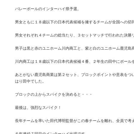
バレーボールのインターハイ県予選。
男女ともに１８歳以下の日本代表候補を擁するチームが全国への切
男女それぞれ４チームの総当たり、３セットマッチで行われた決勝
男子は黒と赤のユニホーム川内商工と、紫と白のユニホーム鹿児島
川内商工は１８歳以下の日本代表候補４番、２年生の田中にボール
あとがない鹿児島商業は第２セット、ブロックポイントや意表をつ
はり田中でした。
ブロックの上からスパイクを決めると・・・
最後は、強烈なスパイク！
長年チームを率いた田代博明監督がこの春チームを離れ、全員で考
６年連続７回目のインターハイ出場です。