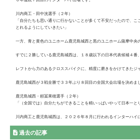
川内商工・田中洸選手（２年）
「自分たちも思い通りに行かないことが多くて不安だったので、こ
とれるようにしていきたい」
一方、青と黄色のユニホーム鹿児島城西と黒のユニホーム薩摩中央
すでに２勝している鹿児島城西は、１８歳以下の日本代表候補４番
レフトから力のあるクロススパイクに、精度に磨きをかけてきたジ
鹿児島城西が３戦全勝で３３年ぶり８回目の全国大会出場を決めま
鹿児島城西・頼冨果穂選手（２年）
「（全国では）自分たちができることを精いっぱいやって日本一と
川内商工と鹿児島城西は、２０２６年８月に行われるインターハイ
過去の記事