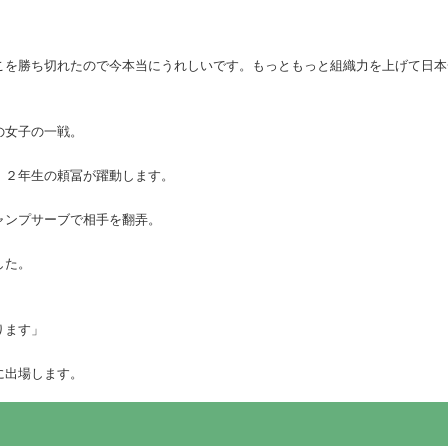
こを勝ち切れたので今本当にうれしいです。もっともっと組織力を上げて日本
の女子の一戦。
、２年生の頼冨が躍動します。
ャンプサーブで相手を翻弄。
した。
ります」
に出場します。