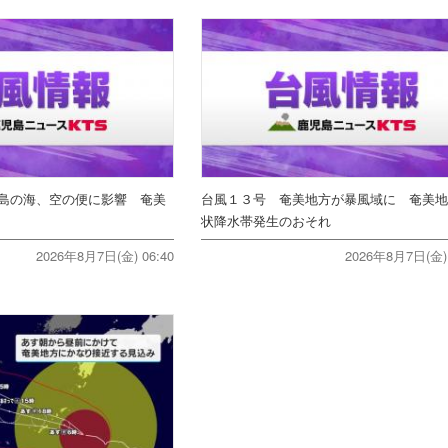
島の海、空の便に影響 奄美
台風１３号 奄美地方が暴風域に 奄美
状降水帯発生のおそれ
2026年8月7日(金) 06:40
2026年8月7日(金) 