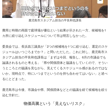
鹿児島市スタジアム担当の平良和也課長
費用と時期の両面で庭球場が優位という結果が示された一方、候補地を1
カ所に絞り込むスケジュールについて市は明言しなかった。
委員会では、長浜昌三議員が「2つの候補地を1つに絞り込む、選定のスケ
ジュールはいつごろまでか？」と問いただした。これに対し、鹿児島市ス
タジアム担当の平良和也課長は「まずは今回、報告し、6月の市議会でも
論議されるものと考える」「県や関係団体と協議をしていくので、そうい
うところとの協議を見ながら、見えてくるスケジュール感があるのではな
いか。現時点で、特にいつまでというのを持ち合わせてはいない」と述べ
るにとどまった。
鹿児島市は今後、市議会や県、関係団体などとの協議を経て候補地を絞り
込む方針だ。
物価高騰という「見えないリスク」