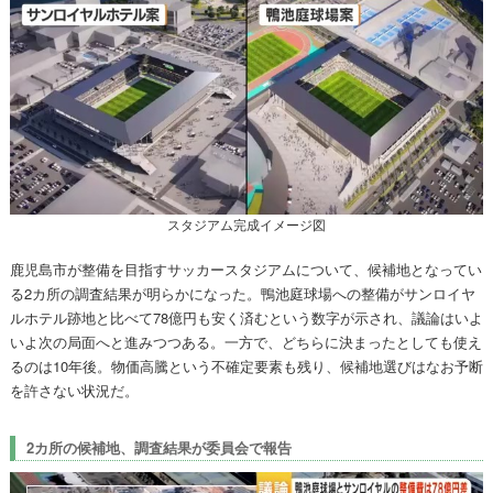
スタジアム完成イメージ図
鹿児島市が整備を目指すサッカースタジアムについて、候補地となってい
る2カ所の調査結果が明らかになった。鴨池庭球場への整備がサンロイヤ
ルホテル跡地と比べて78億円も安く済むという数字が示され、議論はいよ
いよ次の局面へと進みつつある。一方で、どちらに決まったとしても使え
るのは10年後。物価高騰という不確定要素も残り、候補地選びはなお予断
を許さない状況だ。
2カ所の候補地、調査結果が委員会で報告