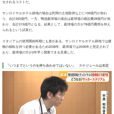
せされるコストだ。
サンロイヤルホテル跡地の場合は民間の土地取得などに106億円が加わ
り、合計293億円。一方、鴨池庭球場の場合は庭球場の移設費28億円が加
わり、合計215億円となる。結果として、庭球場の方が78億円費用を抑え
られるという試算だ。
スタジアムの使用開始時期にも差がある。サンロイヤルホテル跡地では建
物の移転を待つ必要があるため2038年、庭球場では2036年と想定されて
おり、庭球場の方が2年早く開業できる見通しだ。
「いつまでというのを持ち合わせてはいない」 スケジュールは未定