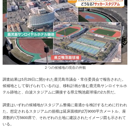
２つの候補地の現在の外観
調査結果は5月29日に開かれた鹿児島市議会・常任委員会で報告された。
候補地として挙げられているのは、移転計画が進む鹿児島サンロイヤルホ
テル跡地と、白波スタジアムに隣接する県立鴨池庭球場の2カ所だ。
調査はいずれの候補地がスタジアム整備に最適かを検討するために行われ
た。想定されるスタジアムの規模は延床面積約2万9000平方メートル、座
席数約1万5600席で、それぞれの土地に建設されたイメージ図も示されて
いる。