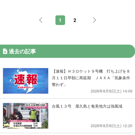
1
2
過去の記事
【速報】Ｈ３ロケット９号機 打ち上げを８
月１１日早朝に再延期 ＪＡＸＡ「気象条件
整わず」
2026年8月8日(土) 14:09
台風１３号 屋久島と奄美地方は強風域
2026年8月8日(土) 12:20