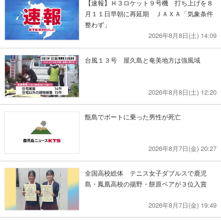
【速報】Ｈ３ロケット９号機 打ち上げを８
月１１日早朝に再延期 ＪＡＸＡ「気象条件
整わず」
2026年8月8日(土) 14:09
台風１３号 屋久島と奄美地方は強風域
2026年8月8日(土) 12:20
甑島でボートに乗った男性が死亡
2026年8月7日(金) 20:27
全国高校総体 テニス女子ダブルスで鹿児
島・鳳凰高校の揚野・餅原ペアが３位入賞
2026年8月7日(金) 19:49