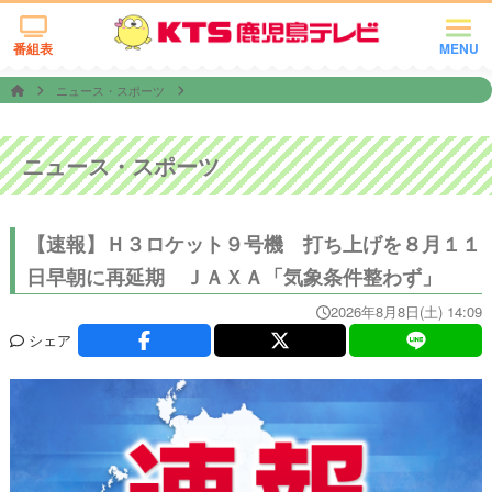
番組表
MENU
ニュース・スポーツ
ニュース・スポーツ
【速報】Ｈ３ロケット９号機 打ち上げを８月１１
日早朝に再延期 ＪＡＸＡ「気象条件整わず」
2026年8月8日(土) 14:09
シェア