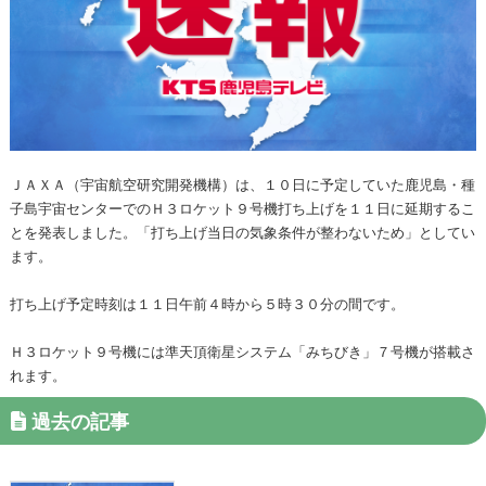
ＪＡＸＡ（宇宙航空研究開発機構）は、１０日に予定していた鹿児島・種
子島宇宙センターでのＨ３ロケット９号機打ち上げを１１日に延期するこ
とを発表しました。「打ち上げ当日の気象条件が整わないため」としてい
ます。
打ち上げ予定時刻は１１日午前４時から５時３０分の間です。
Ｈ３ロケット９号機には準天頂衛星システム「みちびき」７号機が搭載さ
れます。
過去の記事