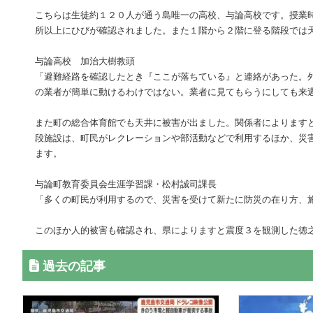
こちらは生徒約１２０人が通う島唯一の高校、与論高校です。授業
所以上にひびが確認されました。また１階から２階に登る階段では
与論高校 加治大樹教頭
「避難経路を確認したとき『ここが落ちている』と連絡があった。
の業者が簡単に動けるわけではない。業者に見てもらうにしても来
また町の総合体育館でも天井に被害が出ました。関係者によります
段施設は、町民がレクレーションや部活動などで利用するほか、災
ます。
与論町教育委員会生涯学習課・松村誠司課長
「多くの町民が利用するので、災害を受けて新たに防災の在り方、
このほか人的被害も確認され、県によりますと震度３を観測した徳
過去の記事