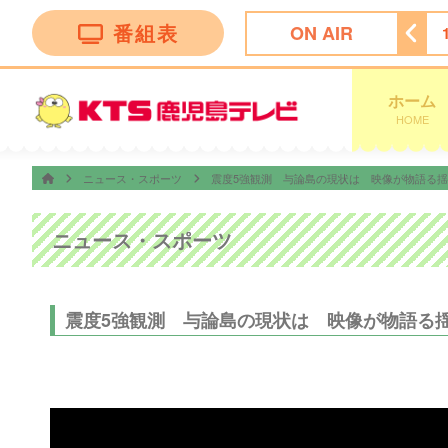
番組表
ON AIR
セレクション
15:45
Ｌｉｖｅ Ｎｅｗｓ イット！第１部
ホーム
HOME
ニュース・スポーツ
震度5強観測 与論島の現状は 映像が物語る
ニュース・スポーツ
震度5強観測 与論島の現状は 映像が物語る