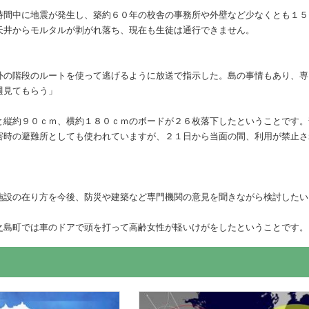
時間中に地震が発生し、築約６０年の校舎の事務所や外壁など少なくとも１５
天井からモルタルが剥がれ落ち、現在も生徒は通行できません。
外の階段のルートを使って逃げるように放送で指示した。島の事情もあり、専
週見てもらう」
と縦約９０ｃｍ、横約１８０ｃｍのボードが２６枚落下したということです。
害時の避難所としても使われていますが、２１日から当面の間、利用が禁止さ
施設の在り方を今後、防災や建築など専門機関の意見を聞きながら検討したい
之島町では車のドアで頭を打って高齢女性が軽いけがをしたということです。