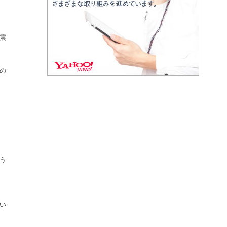
震
の
う
い