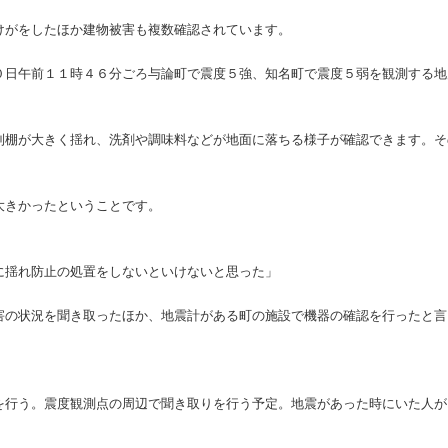
けがをしたほか建物被害も複数確認されています。
０日午前１１時４６分ごろ与論町で震度５強、知名町で震度５弱を観測する地
列棚が大きく揺れ、洗剤や調味料などが地面に落ちる様子が確認できます。そ
大きかったということです。
に揺れ防止の処置をしないといけないと思った」
害の状況を聞き取ったほか、地震計がある町の施設で機器の確認を行ったと言
を行う。震度観測点の周辺で聞き取りを行う予定。地震があった時にいた人が