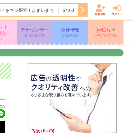
ルメをマジ探索！かまいまち
21:00
ナゾトレＭＡＸＸＸ
21:
新規登録
ログイン
ント
アナウンサー
会社情報
お知らせ
写会
ANNOUNCER
COMPANY
INFORMATION
NT
:29