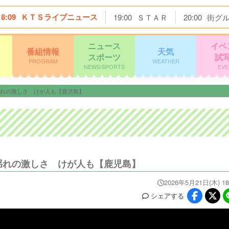
18:09
ＫＴＳライブニュース
19:00
ＳＴＡＲ
20:00
街グ
ニュース
イベ
番組情報
天気
スポーツ
試
PROGRAM
WEATHER
NEWS/SPORTS
EVE
揺れの激しさ けが人も【鹿児島】
揺れの激しさ けが人も【鹿児島】
2026年5月21日(木) 18
シェア
する