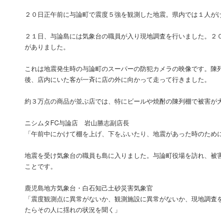
２０日正午前に与論町で震度５強を観測した地震。県内では１人が
２１日、与論島には気象台の職員が入り現地調査を行いました。２
がありました。
これは地震発生時の与論町のスーパーの防犯カメラの映像です。陳
後、店内にいた客が一斉に店の外に向かって走って行きました。
約３万点の商品が並ぶ店では、特にビールや焼酎の陳列棚で被害が
ニシムタFC与論店 岩山勝志副店長
「午前中にかけて棚を上げ、下をふいたり、地震があった時のため
地震を受け気象台の職員も島に入りました。与論町役場を訪れ、被
ことです。
鹿児島地方気象台・白石知己土砂災害気象官
「震度観測点に異常がないか、観測施設に異常がないか、現地調査
たらその人に揺れの状況を聞く」