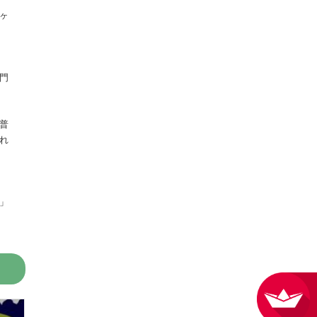
ヶ
門
普
れ
」