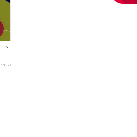
は 予
11:50