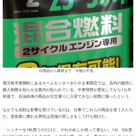
日用品から建材まで「今後が不安」
鹿児島市東開町にあるホームセンターきたやま東開店では、店内の随所に
購入制限を知らせる案内が貼られている。中東情勢が悪化してから1カ月
前後で、石油由来の商品が注文通りに入荷できない状態に陥ったという。
なかでも深刻な影響を受けているのは、仕事でこれらの商品を使う人たち
だ。塗装業に携わる男性は現場の苦しさをこう打ち明けた。
「シンナーを18L買うのだけど、それが4Lしか持って来ない。1台、2台塗