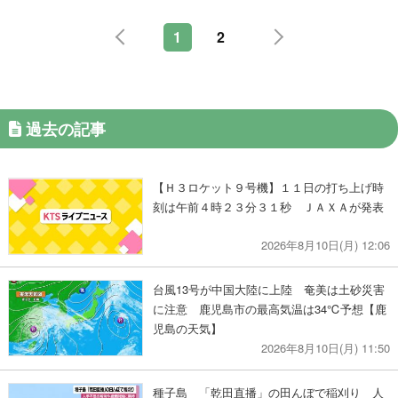
1
2
過去の記事
【Ｈ３ロケット９号機】１１日の打ち上げ時
刻は午前４時２３分３１秒 ＪＡＸＡが発表
2026年8月10日(月) 12:06
台風13号が中国大陸に上陸 奄美は土砂災害
に注意 鹿児島市の最高気温は34℃予想【鹿
児島の天気】
2026年8月10日(月) 11:50
種子島 「乾田直播」の田んぼで稲刈り 人