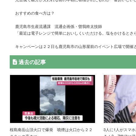
おすすめの食べ方は？
鹿児島市生産流通課 流通企画係・曽我柊太技師
「最近は電子レンジで簡単においしくいただける。塩をかけるとさ
キャンペーンは２２日も鹿児島市の山形屋前のイベント広場で開催
過去の記事
桜島南岳山頂火口で爆発 噴煙は火口から２２
3人に1人がスマ