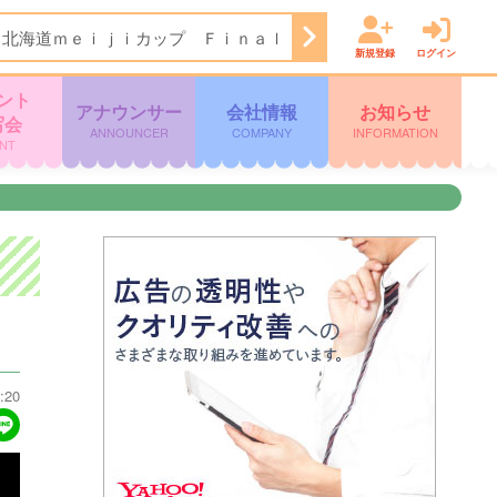
６北海道ｍｅｉｊｉカップ Ｆｉｎａｌ Ｒｏｕｎｄ
17:20
時
新規登録
ログイン
ント
アナウンサー
会社情報
お知らせ
写会
ANNOUNCER
COMPANY
INFORMATION
NT
:20