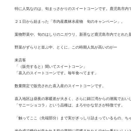
特に人気なのは、旬まっさかりのスイートコーンです。鹿児島市内
２１日から始まった「市内産農林水産物 旬のキャンペーン」。
葉物野菜や、旬のはしりのニガウリ、新茶など鹿児島市内でとれた
野菜がずらりと並ぶ中、とくに、この時期人気が高いのがー
来店客
「（販売すると）聞いてスイートコーン」
「喜入のスイートコーンです。毎年食べてます」
数量限定で販売された喜入産のスイートコーンです。
喜入地区は昼夜の寒暖差が大きく、さらに錦江湾からの潮風でおい
「サニーショコラ」という品種は、まろやかな甘さが特徴です。
「触ってここ（先端部分）まで実がぎっしり詰まっているもの、ち
光合成で糖分が失われる前の早朝に収穫されたものが一番おいしい