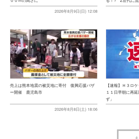
００ｍの高さに
る！? Z世代に流
2026年8月9日(日) 12:08
売上は熊本地震の被災地に寄付 復興応援バザ
【速報】Ｈ３ロケ
ー開催 鹿児島市
１１日早朝に再延
ず」
2026年8月8日(土) 18:06