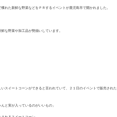
で獲れた新鮮な野菜などをＰＲするイベントが鹿児島市で開かれました。
新鮮な野菜や加工品が勢揃いしています。
しいスイートコーンができると言われていて、２１日のイベントで販売された
ゃんと実が入っているのがいいもの」
とされるスイートコーン。