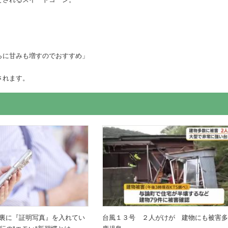
らに甘みも増すのでおすすめ」
されます。
ホ裏に『証明写真』を入れてい
台風１３号 ２人がけが 建物にも被害