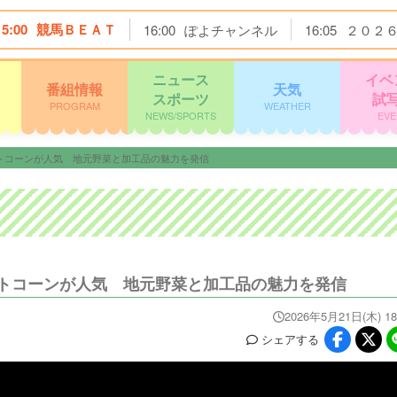
15:00
競馬ＢＥＡＴ
16:00
ぽよチャンネル
16:05
２０２
ニュース
イベ
番組情報
天気
スポーツ
試
PROGRAM
WEATHER
NEWS/SPORTS
EVE
トコーンが人気 地元野菜と加工品の魅力を発信
トコーンが人気 地元野菜と加工品の魅力を発信
2026年5月21日(木) 18
シェア
する