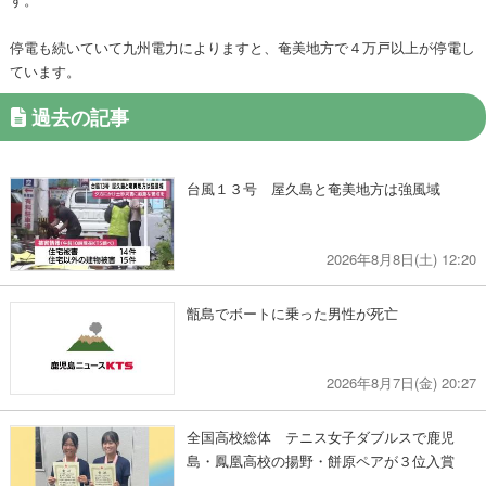
停電も続いていて九州電力によりますと、奄美地方で４万戸以上が停電し
ています。
過去の記事
台風１３号 屋久島と奄美地方は強風域
2026年8月8日(土) 12:20
甑島でボートに乗った男性が死亡
2026年8月7日(金) 20:27
全国高校総体 テニス女子ダブルスで鹿児
島・鳳凰高校の揚野・餅原ペアが３位入賞