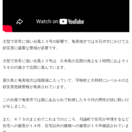
大型で非常に強い台風１３号の影響で、奄美地方では８日夕方にかけて土
砂災害に厳重な警戒が必要です。
大型で非常に強い台風１３号は、久米島の北西の海上を１時間におよそ１
５キロの速さで北西に進んでいます。
屋久島と奄美地方は強風域に入っていて、宇検村と大和村にレベル４の土
砂災害危険警報が発表されています。
この台風で奄美市では風にあおられて転倒した６０代の男性が頭に軽いけ
がをしました。
また、ＫＴＳのまとめでこれまでのところ、与論町で住宅が半壊するなど
住宅への被害が１４件、住宅以外の建物への被害が１５件確認されていま
す。