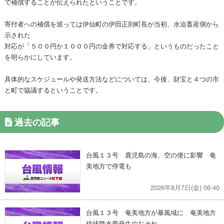
で補償することが伝えられたということです。
寄付者への補償を巡っては伊仙町の伊田正則町長が当初、水迫畜産側から
示された
対応が「５００円か１０００円の金券で対応する」というものだったこと
を明らかにしています。
具体的なスケジュールや発送方法などについては、今後、財宝と４つの市
と町で協議するということです。
過去の記事
台風１３号 鹿児島の海、空の便に影響 奄
美地方で停電も
2026年8月7日(金) 06:40
台風１３号 奄美地方が暴風域に 奄美地方
線状降水帯発生のおそれ