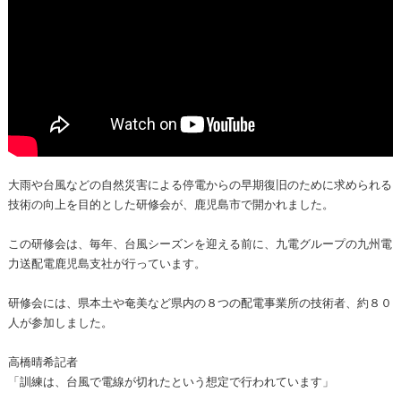
大雨や台風などの自然災害による停電からの早期復旧のために求められる
技術の向上を目的とした研修会が、鹿児島市で開かれました。
この研修会は、毎年、台風シーズンを迎える前に、九電グループの九州電
力送配電鹿児島支社が行っています。
研修会には、県本土や奄美など県内の８つの配電事業所の技術者、約８０
人が参加しました。
高橋晴希記者
「訓練は、台風で電線が切れたという想定で行われています」