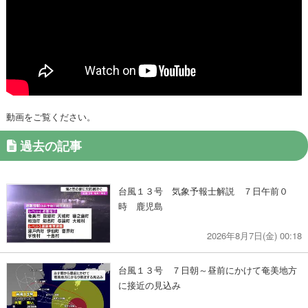
動画をご覧ください。
過去の記事
台風１３号 気象予報士解説 ７日午前０
時 鹿児島
2026年8月7日(金) 00:18
台風１３号 ７日朝～昼前にかけて奄美地方
に接近の見込み