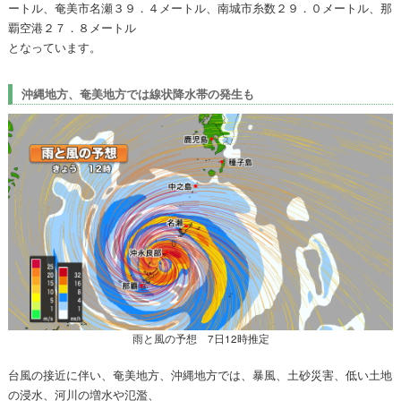
ートル、奄美市名瀬３９．４メートル、南城市糸数２９．０メートル、那
覇空港２７．８メートル
となっています。
沖縄地方、奄美地方では線状降水帯の発生も
雨と風の予想 7日12時推定
台風の接近に伴い、奄美地方、沖縄地方では、暴風、土砂災害、低い土地
の浸水、河川の増水や氾濫、