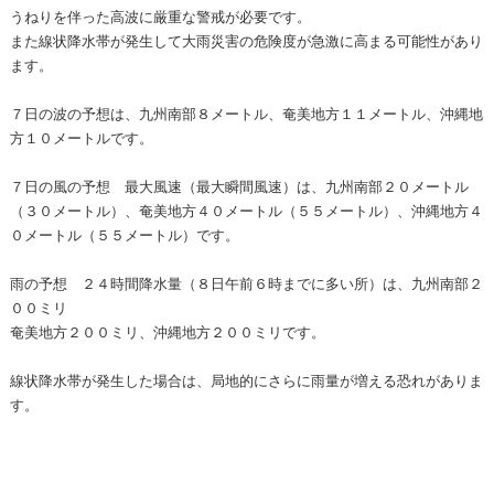
うねりを伴った高波に厳重な警戒が必要です。
また線状降水帯が発生して大雨災害の危険度が急激に高まる可能性があり
ます。
７日の波の予想は、九州南部８メートル、奄美地方１１メートル、沖縄地
方１０メートルです。
７日の風の予想 最大風速（最大瞬間風速）は、九州南部２０メートル
（３０メートル）、奄美地方４０メートル（５５メートル）、沖縄地方４
０メートル（５５メートル）です。
雨の予想 ２４時間降水量（８日午前６時までに多い所）は、九州南部２
００ミリ
奄美地方２００ミリ、沖縄地方２００ミリです。
線状降水帯が発生した場合は、局地的にさらに雨量が増える恐れがありま
す。