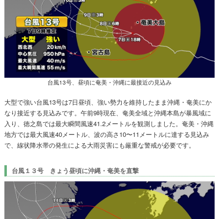
台風13号、昼頃に奄美・沖縄に最接近の見込み
大型で強い台風13号は7日昼頃、強い勢力を維持したまま沖縄・奄美にか
なり接近する見込みです。午前9時現在、奄美全域と沖縄本島が暴風域に
入り、徳之島では最大瞬間風速41.2メートルを観測しました。奄美・沖縄
地方では最大風速40メートル、波の高さ10〜11メートルに達する見込み
で、線状降水帯の発生による大雨災害にも厳重な警戒が必要です。
台風１３号 きょう昼頃に沖縄・奄美を直撃