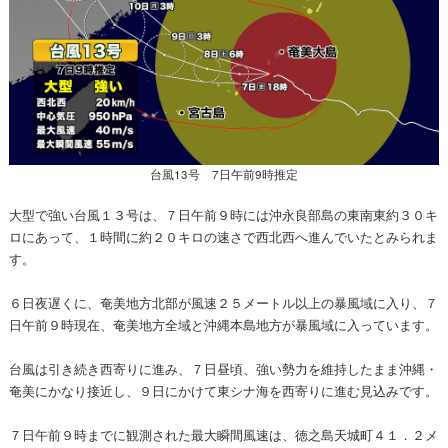
台風13号 7日午前9時推定
大型で強い台風１３号は、７日午前９時には沖永良部島の東南東約３０キ
ロにあって、１時間に約２０キロの速さで西北西へ進んでいたとみられま
す。
６日夜遅くに、奄美地方北部が風速２５メートル以上の暴風域に入り、７
日午前９時現在、奄美地方全域と沖縄本島地方が暴風域に入っています。
台風は引き続き西寄りに進み、７日昼頃、強い勢力を維持したまま沖縄・
奄美にかなり接近し、９日にかけて東シナ海を西寄りに進む見込みです。
７日午前９時までに観測された最大瞬間風速は、徳之島天城町４１．２メ