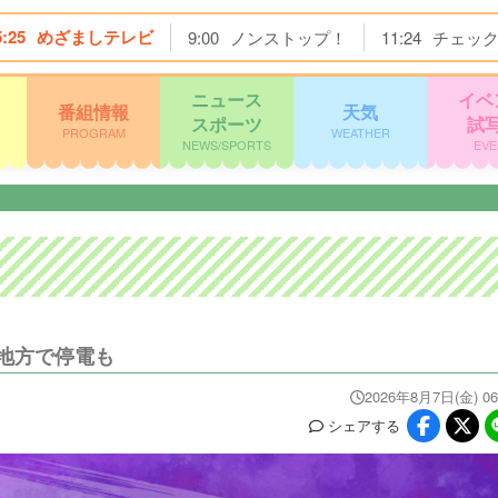
5:25
めざましテレビ
9:00
ノンストップ！
11:24
チェッ
ニュース
イベ
番組情報
天気
スポーツ
試
PROGRAM
WEATHER
NEWS/SPORTS
EVE
地方で停電も
2026年8月7日(金) 06
シェア
する