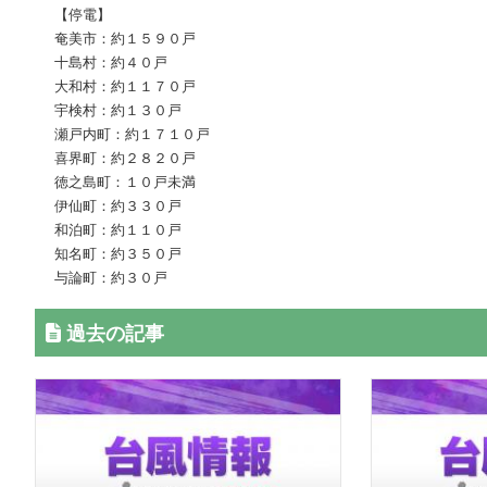
【停電】
奄美市：約１５９０戸
十島村：約４０戸
大和村：約１１７０戸
宇検村：約１３０戸
瀬戸内町：約１７１０戸
喜界町：約２８２０戸
徳之島町：１０戸未満
伊仙町：約３３０戸
和泊町：約１１０戸
知名町：約３５０戸
与論町：約３０戸
過去の記事