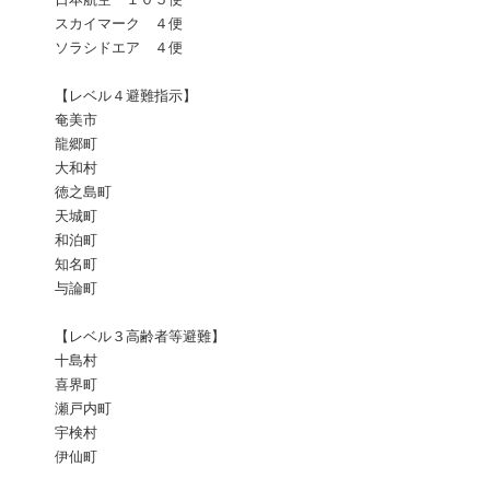
スカイマーク ４便
ソラシドエア ４便
【レベル４避難指示】
奄美市
龍郷町
大和村
徳之島町
天城町
和泊町
知名町
与論町
【レベル３高齢者等避難】
十島村
喜界町
瀬戸内町
宇検村
伊仙町