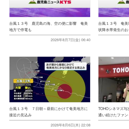
台風１３号 鹿児島の海、空の便に影響 奄美
台風１３号 奄美
地方で停電も
状降水帯発生のお
2026年8月7日(金) 06:40
台風１３号 ７日朝～昼前にかけて奄美地方に
TOHOシネマズ与
接近の見込み
通い続けたファ
2026年8月6日(木) 22:08