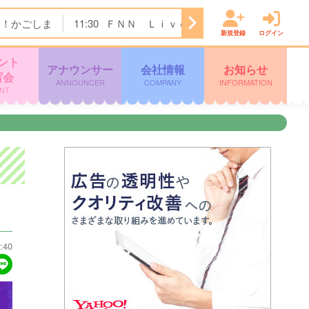
ク！かごしま
11:30
ＦＮＮ Ｌｉｖｅ Ｎｅｗｓ ｄａｙｓ
新規登録
ログイン
ント
アナウンサー
会社情報
お知らせ
写会
ANNOUNCER
COMPANY
INFORMATION
NT
:40