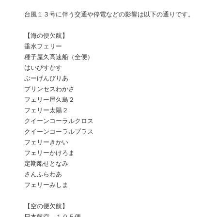
台風１３号に伴う交通や停電などの影響は以下の通りです。
【海の便欠航】
垂水フェリー
種子屋久高速船（全便）
はいびすかす
ぶーげんびりあ
プリンセスわかさ
フェリー屋久島２
フェリー太陽２
クイーンコーラルクロス
クイーンコーラルプラス
フェリーきかい
フェリーかけろま
定期船せとなみ
さんふらわあ
フェリーみしま
【空の便欠航】
日本航空 １０５便