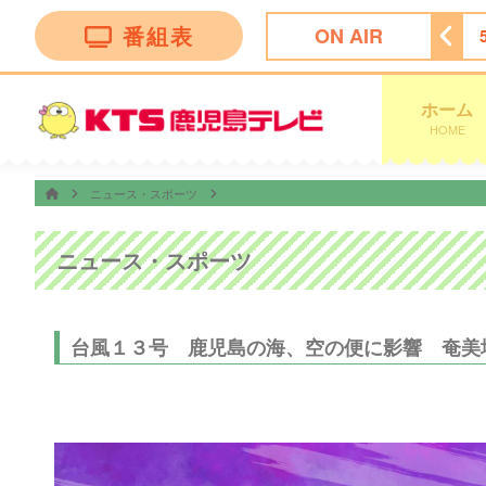
番組表
ON AIR
ッピング
4:55
ビタブリッドジャパンテレビショッピング
ホーム
HOME
ニュース・スポーツ
ニュース・スポーツ
台風１３号 鹿児島の海、空の便に影響 奄美