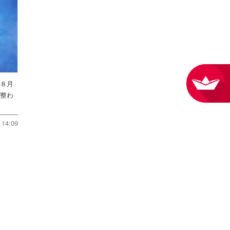
を８月
件整わ
14:09