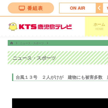
番組表
ON AIR
ン トークバラエティー”！
18:30
ナマ・イキＶＯＩＣＥ
ホーム
HOME
ニュース・スポーツ
ニュース・スポーツ
台風１３号 ２人がけが 建物にも被害多数 