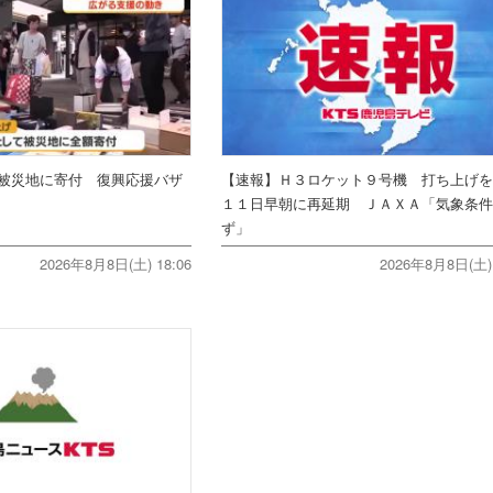
被災地に寄付 復興応援バザ
【速報】Ｈ３ロケット９号機 打ち上げ
１１日早朝に再延期 ＪＡＸＡ「気象条
ず」
2026年8月8日(土) 18:06
2026年8月8日(土) 