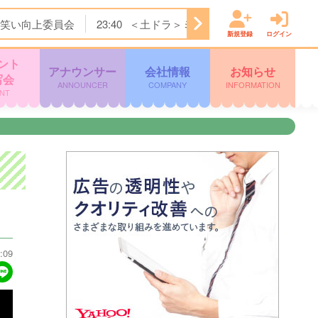
笑い向上委員会
23:40
＜土ドラ＞ミッドナイト屋台 Ｓｅａ
新規登録
ログイン
ント
アナウンサー
会社情報
お知らせ
写会
ANNOUNCER
COMPANY
INFORMATION
NT
:09