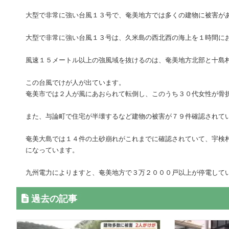
大型で非常に強い台風１３号で、奄美地方では多くの建物に被害が
大型で非常に強い台風１３号は、久米島の西北西の海上を１時間に
風速１５メートル以上の強風域を抜けるのは、奄美地方北部と十島
この台風でけが人が出ています。
奄美市では２人が風にあおられて転倒し、このうち３０代女性が骨
また、与論町で住宅が半壊するなど建物の被害が７９件確認されて
奄美大島では１４件の土砂崩れがこれまでに確認されていて、宇検
になっています。
九州電力によりますと、奄美地方で３万２０００戸以上が停電して
過去の記事