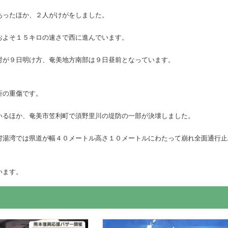
あったほか、２人がけがをしました。
およそ１５キロの速さで西に進んでいます。
村が９日明け方、奄美地方南部は９日昼前となっています。
折の重傷です。
いるほか、奄美市笠利町で須野里川の堤防の一部が決壊しました。
村湯湾では県道が幅４０メートル高さ１０メートルにわたって崩れ全面通行止
います。