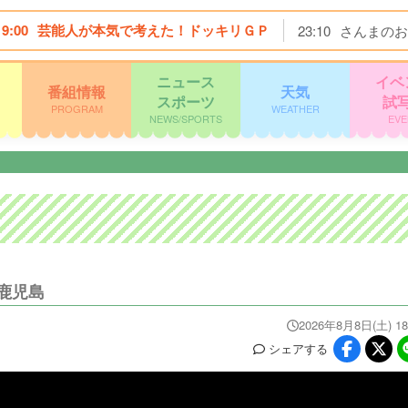
19:00
芸能人が本気で考えた！ドッキリＧＰ
23:10
さんまのお
ニュース
イベ
番組情報
天気
スポーツ
試
PROGRAM
WEATHER
NEWS/SPORTS
EVE
鹿児島
2026年8月8日(土) 18
シェア
する