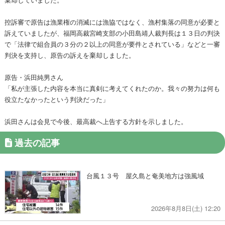
控訴審で原告は漁業権の消滅には漁協ではなく、漁村集落の同意が必要と
訴えていましたが、福岡高裁宮崎支部の小田島靖人裁判長は１３日の判決
で「法律で組合員の３分の２以上の同意が要件とされている」などと一審
判決を支持し、原告の訴えを棄却しました。
原告・浜田純男さん
「私が主張した内容を本当に真剣に考えてくれたのか。我々の努力は何も
役立たなかったという判決だった」
浜田さんは会見で今後、最高裁へ上告する方針を示しました。
過去の記事
台風１３号 屋久島と奄美地方は強風域
2026年8月8日(土) 12:20