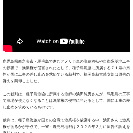
鹿児島県西之表市・馬毛島で進むアメリカ軍の訓練移転や自衛隊基地工事
の影響で、漁業権が侵害されたとして、種子島漁協に所属する７１歳の男
性が国に工事の差し止めを求めている裁判で、福岡高裁宮崎支部は原告の
訴えを棄却しました。
この裁判は、種子島漁協に所属する漁師の浜田純男さんが、馬毛島の工事
で漁場が使えなくなることは漁業権の侵害に当たるとして、国に工事の差
し止めを求めているものです。
裁判は、種子島漁協が国との合意で漁業権を放棄する中、浜田さんに漁業
権があるかが争点で、一審・鹿児島地裁は２０２５年３月に原告の訴えを
棄却していました。