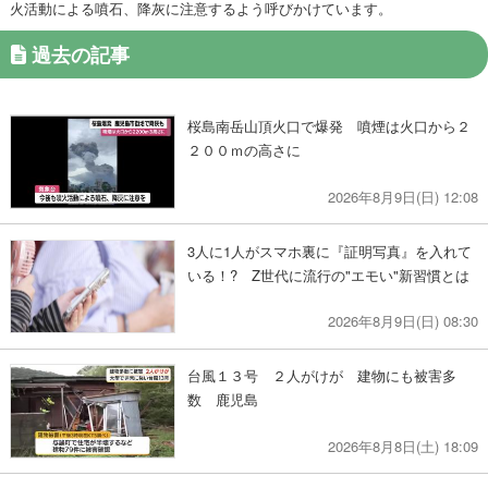
火活動による噴石、降灰に注意するよう呼びかけています。
過去の記事
桜島南岳山頂火口で爆発 噴煙は火口から２
２００ｍの高さに
2026年8月9日(日) 12:08
3人に1人がスマホ裏に『証明写真』を入れて
いる！? Z世代に流行の"エモい"新習慣とは
2026年8月9日(日) 08:30
台風１３号 ２人がけが 建物にも被害多
数 鹿児島
2026年8月8日(土) 18:09