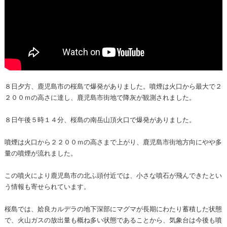
８日夕方、鹿児島市の桜島で爆発がありました。噴煙は火口から最大で２
２００ｍの高さに達し、鹿児島市街地で降灰が観測されました。
８日午後５時１４分、桜島の南岳山頂火口で爆発がありました。
噴煙は火口から２２００ｍの高さまで上がり、鹿児島市街地方向にやや多
量の噴煙が流れました。
この噴火により鹿児島市の北ふ頭付近では、小さな噴石が飛んできたとい
う情報も寄せられています。
桜島では、姶良カルデラの地下深部にマグマが長期にわたり蓄積した状態
で、火山ガスの放出量も概ね多い状態であることから、気象台は今後も噴