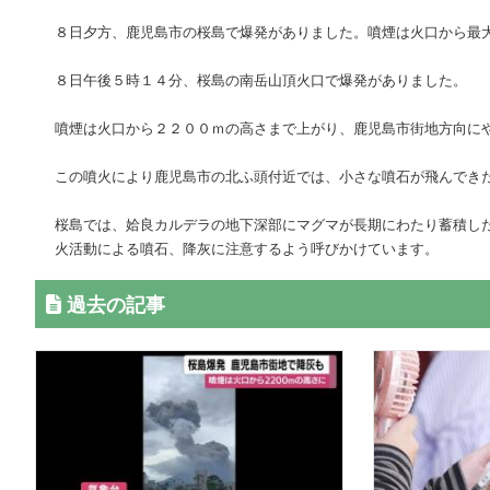
８日夕方、鹿児島市の桜島で爆発がありました。噴煙は火口から最
８日午後５時１４分、桜島の南岳山頂火口で爆発がありました。
噴煙は火口から２２００ｍの高さまで上がり、鹿児島市街地方向に
この噴火により鹿児島市の北ふ頭付近では、小さな噴石が飛んでき
桜島では、姶良カルデラの地下深部にマグマが長期にわたり蓄積し
火活動による噴石、降灰に注意するよう呼びかけています。
過去の記事