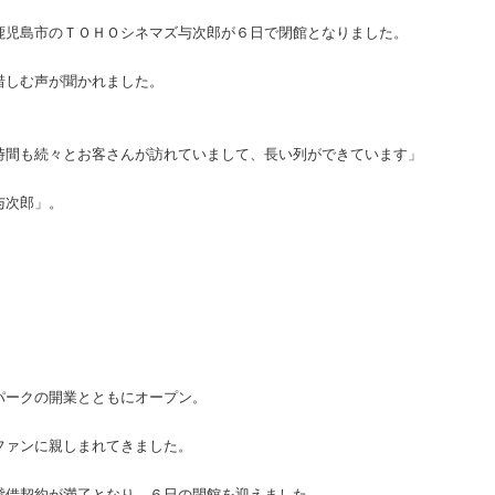
鹿児島市のＴＯＨＯシネマズ与次郎が６日で閉館となりました。
惜しむ声が聞かれました。
時間も続々とお客さんが訪れていまして、長い列ができています」
与次郎」。
パークの開業とともにオープン。
ファンに親しまれてきました。
貸借契約が満了となり、６日の閉館を迎えました。