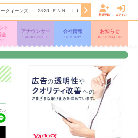
トークィーンズ
23:30
ＦＮＮ Ｌｉｖｅ Ｎｅｗｓ α
24:
新規登録
ログイン
ント
アナウンサー
会社情報
お知らせ
写会
ANNOUNCER
COMPANY
INFORMATION
NT
:55