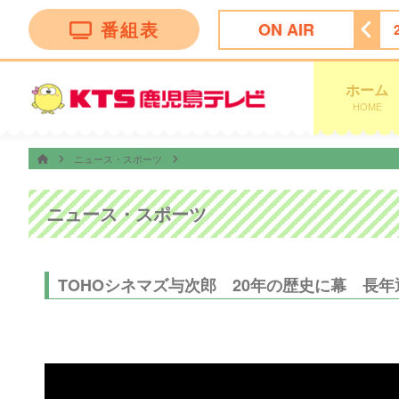
番組表
ON AIR
まち
21:00
ナゾトレＭＡＸＸＸ
21:54
ＫＴＳニュース
ホーム
HOME
ニュース・スポーツ
ニュース・スポーツ
TOHOシネマズ与次郎 20年の歴史に幕 