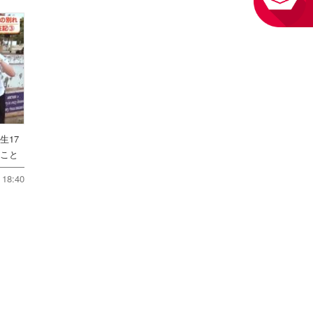
生17
たこと
18:40