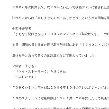
２００６年の開業以来、約２０年にわたって映画ファンに愛された
訪れた人からは「楽しませてくれてありがとう」という声や閉館を
中西沙綾記者
「まもなく閉館となるＴＯＨＯシネマズシネマズ与次郎です。この
６日、閉館の日を迎えた鹿児島市与次郎にある「ＴＯＨＯシネマズ
夏休み中とあって多くの家族連れなどで賑わっていました。
来館者（子ども）
「『トイ・ストーリー５』を見にきた」
「さみしいです」
ＴＯＨＯシネマズ与次郎は２００６年１０月のフレスポジャングル
１０のスクリーンに総座席数は１９８４席、２０年にわたって映画
フレスポジャングルパークを運営する大和リース鹿児島支店との賃