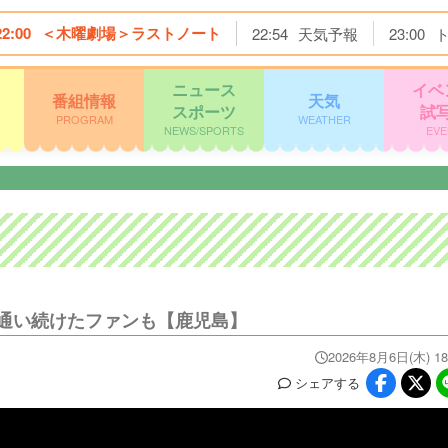
22:00
＜木曜劇場＞ラストノート
22:54
天気予報
23:00
ニュース
イベ
番組情報
天気
スポーツ
試
PROGRAM
WEATHER
NEWS/SPORTS
EVE
長年通い続けたファンも【鹿児島】
2026年8月6日(木) 18
シェア
する