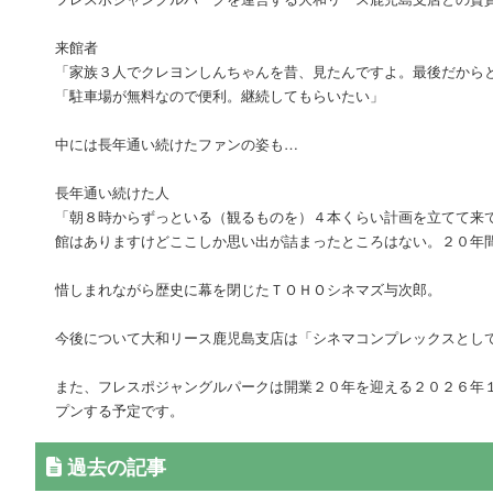
来館者
「家族３人でクレヨンしんちゃんを昔、見たんですよ。最後だから
「駐車場が無料なので便利。継続してもらいたい」
中には長年通い続けたファンの姿も…
長年通い続けた人
「朝８時からずっといる（観るものを）４本くらい計画を立てて来
館はありますけどここしか思い出が詰まったところはない。２０年
惜しまれながら歴史に幕を閉じたＴＯＨＯシネマズ与次郎。
今後について大和リース鹿児島支店は「シネマコンプレックスとし
また、フレスポジャングルパークは開業２０年を迎える２０２６年
プンする予定です。
過去の記事