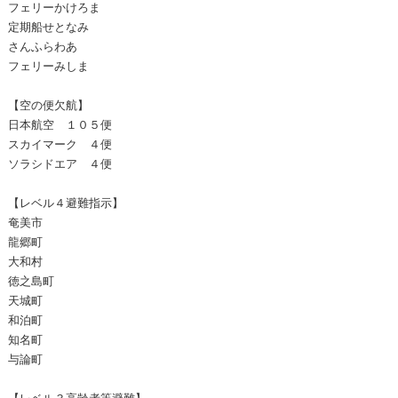
フェリーかけろま
定期船せとなみ
さんふらわあ
フェリーみしま
【空の便欠航】
日本航空 １０５便
スカイマーク ４便
ソラシドエア ４便
【レベル４避難指示】
奄美市
龍郷町
大和村
徳之島町
天城町
和泊町
知名町
与論町
【レベル３高齢者等避難】