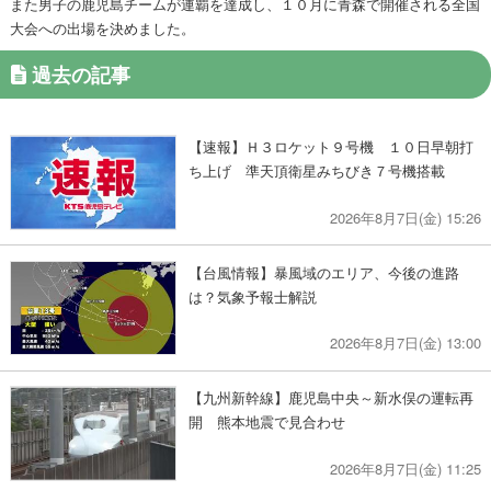
また男子の鹿児島チームが連覇を達成し、１０月に青森で開催される全国
大会への出場を決めました。
過去の記事
【速報】Ｈ３ロケット９号機 １０日早朝打
ち上げ 準天頂衛星みちびき７号機搭載
2026年8月7日(金) 15:26
【台風情報】暴風域のエリア、今後の進路
は？気象予報士解説
2026年8月7日(金) 13:00
【九州新幹線】鹿児島中央～新水俣の運転再
開 熊本地震で見合わせ
2026年8月7日(金) 11:25