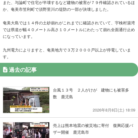
また、与論町で住宅が半壊するなど建物の被害が７９件確認されているほ
か、奄美市笠利町で須野里川の堤防の一部が決壊しました。
奄美大島では１４件の土砂崩れがこれまでに確認されていて、宇検村湯湾
では県道が幅４０メートル高さ１０メートルにわたって崩れ全面通行止め
になっています。
九州電力によりますと、奄美地方で３万２０００戸以上が停電していま
す。
過去の記事
台風１３号 ２人がけが 建物にも被害多
数 鹿児島
2026年8月8日(土) 18:09
売上は熊本地震の被災地に寄付 復興応援バ
ザー開催 鹿児島市