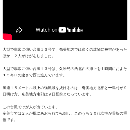
大型で非常に強い台風１３号で、奄美地方では多くの建物に被害があった
ほか、２人がけがをしました。
大型で非常に強い台風１３号は、久米島の西北西の海上を１時間におよそ
１５キロの速さで西に進んでいます。
風速１５メートル以上の強風域を抜けるのは、奄美地方北部と十島村が９
日明け方、奄美地方南部は９日昼前となっています。
この台風でけが人が出ています。
奄美市では２人が風にあおられて転倒し、このうち３０代女性が骨折の重
傷です。