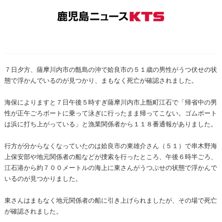
７日夕方、薩摩川内市の甑島の沖で姶良市の５１歳の男性がうつ伏せの状
態で浮かんでいるのが見つかり、まもなく死亡が確認されました。
海保によりますと７日午後５時すぎ薩摩川内市上甑町江石で「帰省中の男
性が正午ごろボートに乗って泳ぎに行ったまま帰ってこない。ゴムボート
は浜に打ち上がっている」と漁業関係者から１１８番通報がありました。
行方が分からなくなっていたのは姶良市の東雄介さん（５１）で串木野海
上保安部や地元関係者の船などが捜索を行ったところ、午後６時半ごろ、
江石港から約７００メートルの海上に東さんがうつぶせの状態で浮かんで
いるのが見つかりました。
東さんはまもなく地元関係者の船に引き上げられましたが、その場で死亡
が確認されました。