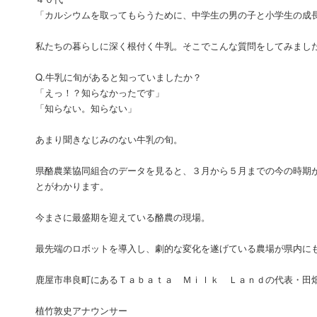
「カルシウムを取ってもらうために、中学生の男の子と小学生の成
私たちの暮らしに深く根付く牛乳。そこでこんな質問をしてみまし
Q.牛乳に旬があると知っていましたか？
「えっ！？知らなかったです」
「知らない。知らない」
あまり聞きなじみのない牛乳の旬。
県酪農業協同組合のデータを見ると、３月から５月までの今の時期が
とがわかります。
今まさに最盛期を迎えている酪農の現場。
最先端のロボットを導入し、劇的な変化を遂げている農場が県内に
鹿屋市串良町にあるＴａｂａｔａ Ｍｉｌｋ Ｌａｎｄの代表・田
植竹敦史アナウンサー