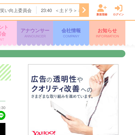
笑い向上委員会
23:40
＜土ドラ＞ミッドナイト屋台 Ｓｅａ
新規登録
ログイン
ント
アナウンサー
会社情報
お知らせ
写会
ANNOUNCER
COMPANY
INFORMATION
NT
:30