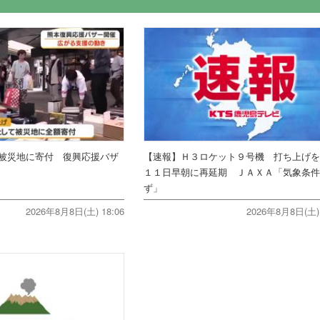
被災地に寄付 復興応援バザ
【速報】Ｈ３ロケット９号機 打ち上げ
１１日早朝に再延期 ＪＡＸＡ「気象条
ず」
2026年8月8日(土) 18:06
2026年8月8日(土) 