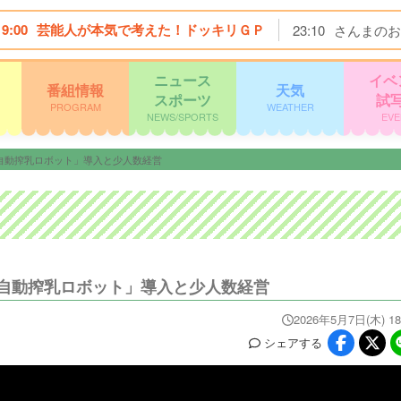
19:00
芸能人が本気で考えた！ドッキリＧＰ
23:10
さんまのお
ニュース
イベ
番組情報
天気
スポーツ
試
PROGRAM
WEATHER
NEWS/SPORTS
EVE
自動搾乳ロボット」導入と少人数経営
自動搾乳ロボット」導入と少人数経営
2026年5月7日(木) 18
シェア
する