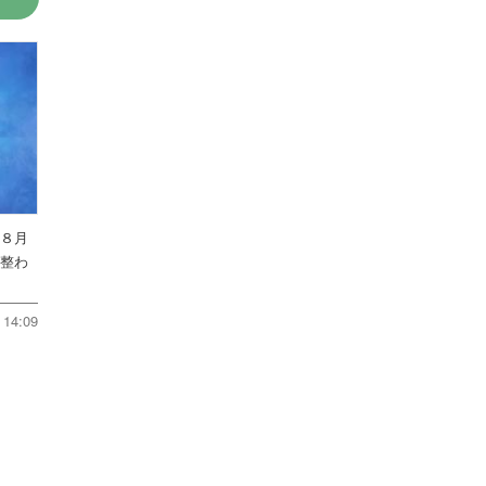
を８月
件整わ
14:09