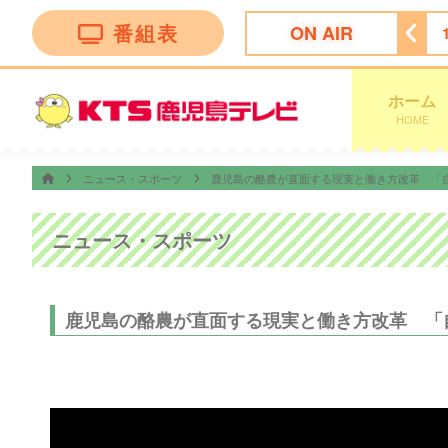
番組表
ON AIR
ン トークバラエティー”！
18:30
ナマ・イキＶＯＩＣＥ
ホーム
HOME
ニュース・スポーツ
鹿児島の酪農が直面する現実と働き方改革 「
ニュース・スポーツ
鹿児島の酪農が直面する現実と働き方改革 「