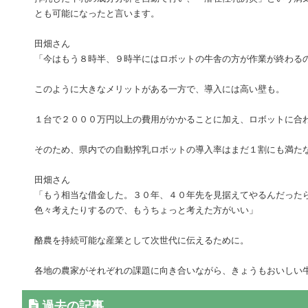
とも可能になったと言います。
田畑さん
「今はもう８時半、９時半にはロボットの牛舎の方が作業が終わる
このように大きなメリットがある一方で、導入には高い壁も。
１台で２０００万円以上の費用がかかることに加え、ロボットに合
そのため、県内での自動搾乳ロボットの導入率はまだ１割にも満た
田畑さん
「もう相当な借金した。３０年、４０年先を見据えてやるんだった
色々考えたりするので、もうちょっと考えた方がいい」
酪農を持続可能な産業として次世代に伝えるために。
各地の農家がそれぞれの課題に向き合いながら、きょうもおいしい
過去の記事