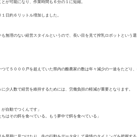
ことが可能になり、作業時間も６分の１に短縮。
り１日約６リットル増加しました。
牛も無理のない経営スタイルというので、長い目を見て搾乳ロボットという選
かつて５０００戸を超えていた県内の酪農家の数は年々減少の一途をたどり、
うに少人数で経営を維持するためには、労働負担の軽減が重要となります。
）が自動でつくんです」
たちはその餌を食べている。もう夢中で餌を食べている」
気を早期に見つけたり、牛の行動をデータ化して発情のタイミングを把握する