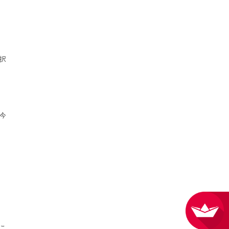
択
今
こ