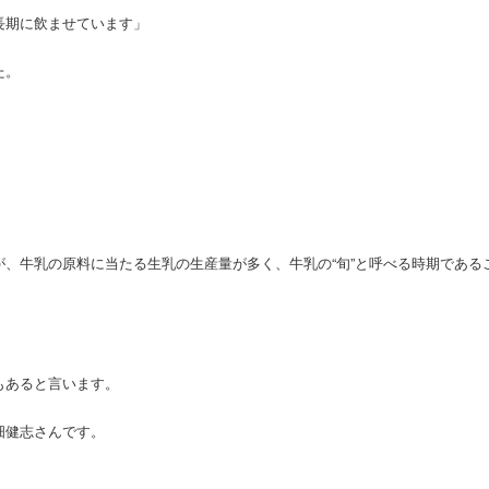
長期に飲ませています」
た。
、牛乳の原料に当たる生乳の生産量が多く、牛乳の“旬”と呼べる時期である
もあると言います。
畑健志さんです。