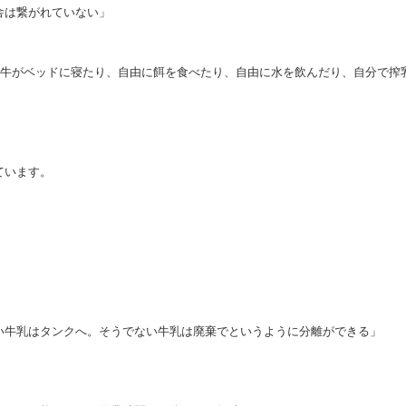
舎は繋がれていない」
、牛がベッドに寝たり、自由に餌を食べたり、自由に水を飲んだり、自分で搾
ています。
い牛乳はタンクへ。そうでない牛乳は廃棄でというように分離ができる」