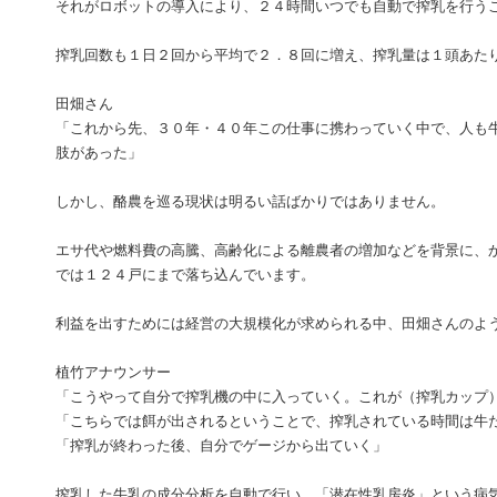
それがロボットの導入により、２４時間いつでも自動で搾乳を行う
搾乳回数も１日２回から平均で２．８回に増え、搾乳量は１頭あた
田畑さん
「これから先、３０年・４０年この仕事に携わっていく中で、人も
肢があった」
しかし、酪農を巡る現状は明るい話ばかりではありません。
エサ代や燃料費の高騰、高齢化による離農者の増加などを背景に、
では１２４戸にまで落ち込んでいます。
利益を出すためには経営の大規模化が求められる中、田畑さんのよ
植竹アナウンサー
「こうやって自分で搾乳機の中に入っていく。これが（搾乳カップ
「こちらでは餌が出されるということで、搾乳されている時間は牛
「搾乳が終わった後、自分でゲージから出ていく」
搾乳した牛乳の成分分析を自動で行い、「潜在性乳房炎」という病