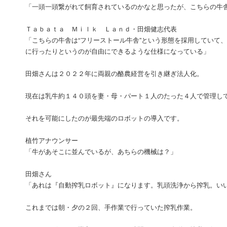
「一頭一頭繋がれて飼育されているのかなと思ったが、こちらの牛
Ｔａｂａｔａ Ｍｉｌｋ Ｌａｎｄ・田畑健志代表
「こちらの牛舎は“フリーストール牛舎”という形態を採用していて
に行ったりというのが自由にできるような仕様になっている」
田畑さんは２０２２年に両親の酪農経営を引き継ぎ法人化。
現在は乳牛約１４０頭を妻・母・パート１人のたった４人で管理し
それを可能にしたのが最先端のロボットの導入です。
植竹アナウンサー
「牛があそこに並んでいるが、あちらの機械は？」
田畑さん
「あれは『自動搾乳ロボット』になります。乳頭洗浄から搾乳。い
これまでは朝・夕の２回、手作業で行っていた搾乳作業。