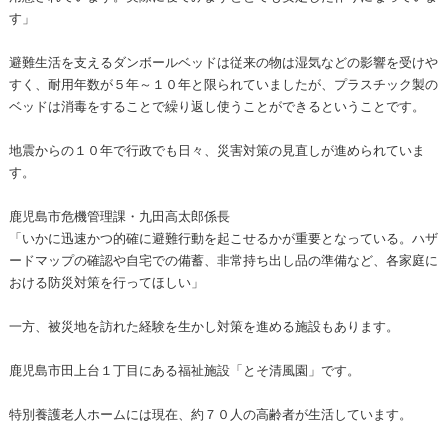
す」
避難生活を支えるダンボールベッドは従来の物は湿気などの影響を受けや
すく、耐用年数が５年～１０年と限られていましたが、プラスチック製の
ベッドは消毒をすることで繰り返し使うことができるということです。
地震からの１０年で行政でも日々、災害対策の見直しが進められていま
す。
鹿児島市危機管理課・九田高太郎係長
「いかに迅速かつ的確に避難行動を起こせるかが重要となっている。ハザ
ードマップの確認や自宅での備蓄、非常持ち出し品の準備など、各家庭に
おける防災対策を行ってほしい」
一方、被災地を訪れた経験を生かし対策を進める施設もあります。
鹿児島市田上台１丁目にある福祉施設「とそ清風園」です。
特別養護老人ホームには現在、約７０人の高齢者が生活しています。