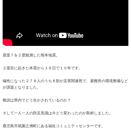
震度７を２度観測した熊本地震。
２度目に起きた本震から１６日で１０年です。
犠牲になった２７８人のうち８割が災害関連死で、避難所の環境整備など
が課題となりました。
教訓は県内でどう生かされているのか？
そして一人一人の防災意識は今どう変わったのか取材しました。
鹿児島市祇園之洲町にある福祉コミュニティセンターです。