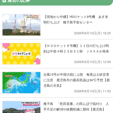
【現地から中継】H3ロケット9号機 あす未
明打ち上げ 種子島宇宙センター
2026年8月10日(月) 18:25
【Ｈ３ロケット９号機】１１日の打ち上げ時
刻は午前４時２３分３１秒 ＪＡＸＡが発表
2026年8月10日(月) 12:06
台風13号が中国大陸に上陸 奄美は土砂災害
に注意 鹿児島市の最高気温は34℃予想【鹿
児島の天気】
2026年8月10日(月) 11:50
種子島 「乾田直播」の田んぼで稲刈り 人
手不足の解消や経費削減に期待【鹿児島】