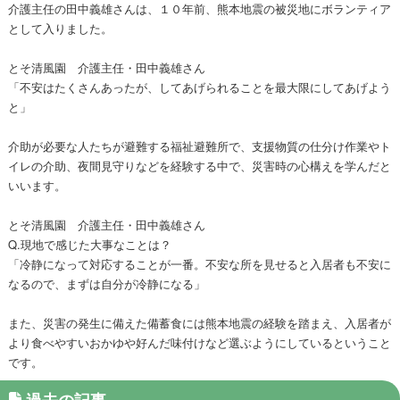
介護主任の田中義雄さんは、１０年前、熊本地震の被災地にボランティア
として入りました。
とそ清風園 介護主任・田中義雄さん
「不安はたくさんあったが、してあげられることを最大限にしてあげよう
と」
介助が必要な人たちが避難する福祉避難所で、支援物質の仕分け作業やト
イレの介助、夜間見守りなどを経験する中で、災害時の心構えを学んだと
いいます。
とそ清風園 介護主任・田中義雄さん
Q.現地で感じた大事なことは？
「冷静になって対応することが一番。不安な所を見せると入居者も不安に
なるので、まずは自分が冷静になる」
また、災害の発生に備えた備蓄食には熊本地震の経験を踏まえ、入居者が
より食べやすいおかゆや好んだ味付けなど選ぶようにしているということ
です。
過去の記事