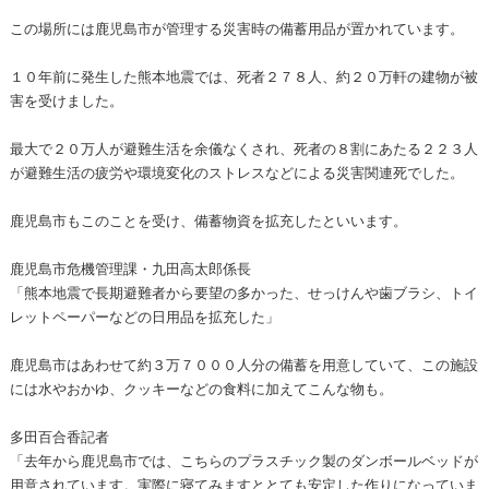
この場所には鹿児島市が管理する災害時の備蓄用品が置かれています。
１０年前に発生した熊本地震では、死者２７８人、約２０万軒の建物が被
害を受けました。
最大で２０万人が避難生活を余儀なくされ、死者の８割にあたる２２３人
が避難生活の疲労や環境変化のストレスなどによる災害関連死でした。
鹿児島市もこのことを受け、備蓄物資を拡充したといいます。
鹿児島市危機管理課・九田高太郎係長
「熊本地震で長期避難者から要望の多かった、せっけんや歯ブラシ、トイ
レットペーパーなどの日用品を拡充した」
鹿児島市はあわせて約３万７０００人分の備蓄を用意していて、この施設
には水やおかゆ、クッキーなどの食料に加えてこんな物も。
多田百合香記者
「去年から鹿児島市では、こちらのプラスチック製のダンボールベッドが
用意されています。実際に寝てみますととても安定した作りになっていま