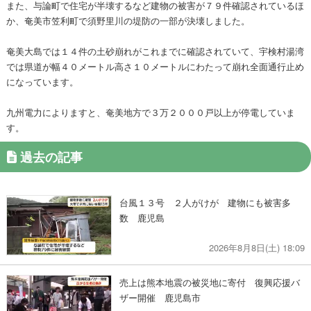
また、与論町で住宅が半壊するなど建物の被害が７９件確認されているほ
か、奄美市笠利町で須野里川の堤防の一部が決壊しました。
奄美大島では１４件の土砂崩れがこれまでに確認されていて、宇検村湯湾
では県道が幅４０メートル高さ１０メートルにわたって崩れ全面通行止め
になっています。
九州電力によりますと、奄美地方で３万２０００戸以上が停電していま
す。
過去の記事
台風１３号 ２人がけが 建物にも被害多
数 鹿児島
2026年8月8日(土) 18:09
売上は熊本地震の被災地に寄付 復興応援バ
ザー開催 鹿児島市