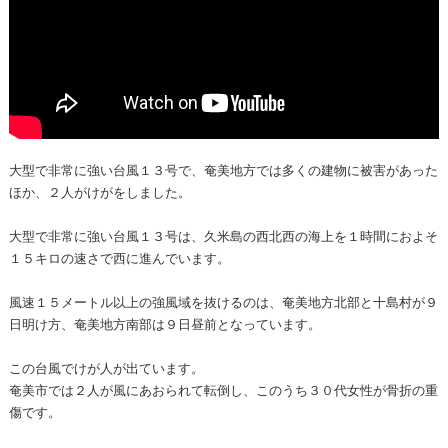
大型で非常に強い台風１３号で、奄美地方では多くの建物に被害があった
ほか、２人がけがをしました。
大型で非常に強い台風１３号は、久米島の西北西の海上を１時間におよそ
１５キロの速さで西に進んでいます。
風速１５メートル以上の強風域を抜けるのは、奄美地方北部と十島村が９
日明け方、奄美地方南部は９日昼前となっています。
この台風でけが人が出ています。
奄美市では２人が風にあおられて転倒し、このうち３０代女性が骨折の重
傷です。