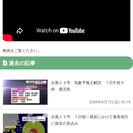
動画をご覧ください。
過去の記事
台風１３号 気象予報士解説 ７日午前０
時 鹿児島
2026年8月7日(金) 00:18
台風１３号 ７日朝～昼前にかけて奄美地方
に接近の見込み