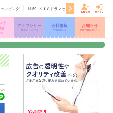
ショッピング
14:50
ＫＴＳドラマセレクション
15:45
Ｌｉ
新規登録
ログイン
ント
アナウンサー
会社情報
お知らせ
写会
ANNOUNCER
COMPANY
INFORMATION
NT
:46