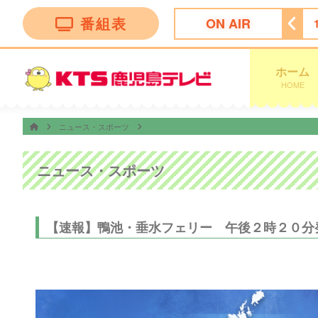
番組表
ON AIR
！かごしま
11:30
ＦＮＮ Ｌｉｖｅ Ｎｅｗｓ ｄａｙｓ
ホーム
HOME
ニュース・スポーツ
ニュース・スポーツ
【速報】鴨池・垂水フェリー 午後２時２０分