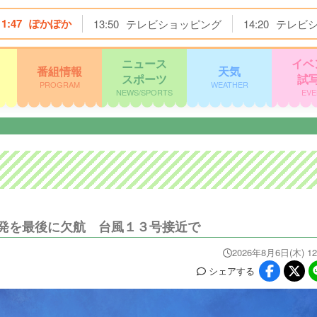
11:47
ぽかぽか
13:50
テレビショッピング
14:20
テレビ
ニュース
イベ
番組情報
天気
スポーツ
試
PROGRAM
WEATHER
NEWS/SPORTS
EVE
発を最後に欠航 台風１３号接近で
2026年8月6日(木) 12
シェア
する