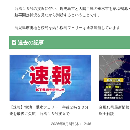
台風１３号の接近に伴い、鹿児島市と大隅半島の垂水市を結ぶ鴨池
航再開は状況を見ながら判断するということです。
鹿児島市街地と桜島を結ぶ桜島フェリーは通常運航しています。
過去の記事
【速報】鴨池・垂水フェリー 午後２時２０分
台風13号最新情
発を最後に欠航 台風１３号接近で
報士解説
2026年8月6日(木) 12:46