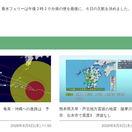
・垂水フェリーは午後２時２０分発の便を最後に、６日の欠航を決めました。
報 奄美・沖縄への進路は 予
熊本県天草・芦北地方震源の地震 薩摩
市、出水市で震度3 津波なし
2026年8月6日(木) 11:50
2026年8月6日(木) 