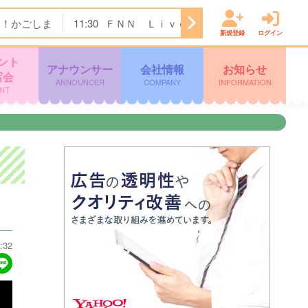
ク！かごしま
11:30
ＦＮＮ Ｌｉｖｅ Ｎｅｗｓ ｄａｙｓ
新規登録
ログイン
ント
アナウンサー
会社情報
お知らせ
写会
ANNOUNCER
COMPANY
INFORMATION
NT
:32