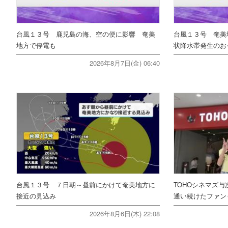
台風１３号 鹿児島の海、空の便に影響 奄美
台風１３号 奄美
地方で停電も
状降水帯発生のお
2026年8月7日(金) 06:40
台風１３号 ７日朝～昼前にかけて奄美地方に
TOHOシネマズ与
接近の見込み
通い続けたファ
2026年8月6日(木) 22:08