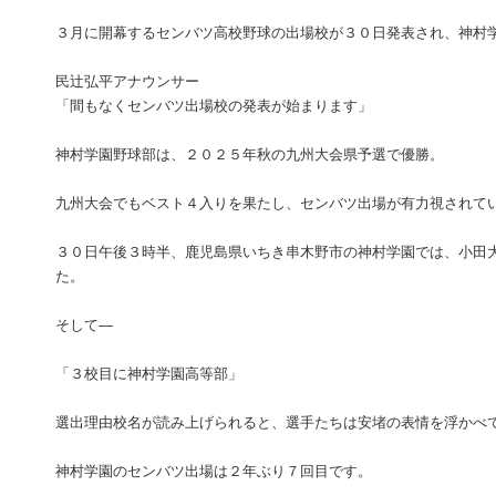
３月に開幕するセンバツ高校野球の出場校が３０日発表され、神村
民辻弘平アナウンサー
「間もなくセンバツ出場校の発表が始まります」
神村学園野球部は、２０２５年秋の九州大会県予選で優勝。
九州大会でもベスト４入りを果たし、センバツ出場が有力視されて
３０日午後３時半、鹿児島県いちき串木野市の神村学園では、小田
た。
そして―
「３校目に神村学園高等部」
選出理由校名が読み上げられると、選手たちは安堵の表情を浮かべ
神村学園のセンバツ出場は２年ぶり７回目です。