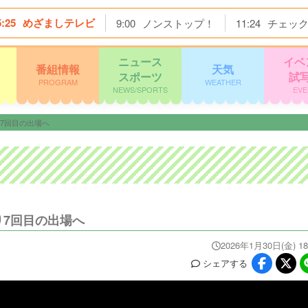
5:25
めざましテレビ
9:00
ノンストップ！
11:24
チェッ
ニュース
イベ
番組情報
天気
スポーツ
試
PROGRAM
WEATHER
NEWS/SPORTS
EVE
7回目の出場へ
り7回目の出場へ
2026年1月30日(金) 18
シェア
する