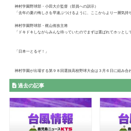
神村学園野球部・小田大介監督（部員への訓示）
「去年の夏の悔しさを早速ぶつけるように、ここからより一層気持
神村学園野球部・梶山侑孜主将
「ドキドキしながらみんな待っていたのでまずは選ばれてホッとし
「日本一とるぞ！」
神村学園が出場する第９８回選抜高校野球大会は３月６日に組み合
過去の記事