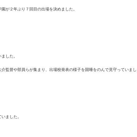
学園が２年ぶり７回目の出場を決めました。
いました。
大介監督や部員らが集まり、出場校発表の様子を固唾をのんで見守っていまし
ていました。