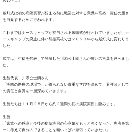
戴灯式は初の病院実習が始まる前に職業に対する意識を高め、責任の重さ
を自覚するために行われます。
これまではナースキャップが授与される戴帽式が行われていましたが、ナ
ースキャップの廃止に伴い龍桜高校では２０２３年から戴灯式に変わりま
した。
式では、生徒を代表して登壇した川添公士朗さんが誓いの言葉を述べまし
た。
生徒代表・川添公士朗さん
「実際の医療の現場でしか得られない貴重な学びを深めて、看護師として
の責任と自覚を一層深めていきます」
生徒たちは１１月２５日から約２週間の初の病院実習に臨みます。
生徒
「家族への感謝と今後の病院実習の心意気がもっと強くなった。患者を第
一に考えて自分のできることを精いっぱい頑張っていきたい」