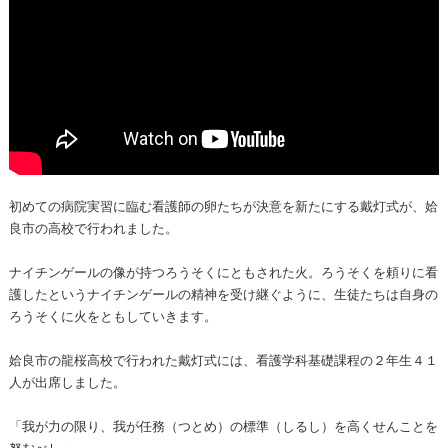
初めての病院実習に臨む看護師の卵たちが決意を新たにする戴灯式が、姶
良市の高校で行われました。
ナイチンゲールの像が持つろうそくにともされた火。ろうそくを頼りに看
護したというナイチンゲールの精神を受け継ぐように、生徒たちは自身の
ろうそくに火をともしていきます。
姶良市の龍桜高校で行われた戴灯式には、看護学科基礎課程の２年生４１
人が出席しました。
「我が力の限り、我が任務（つとめ）の標準（しるし）を高くせんことを
努むべし」