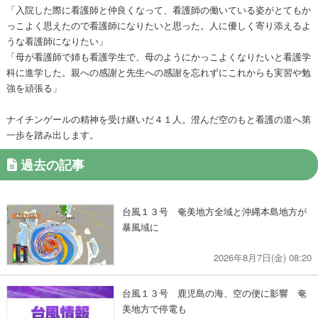
「入院した際に看護師と仲良くなって、看護師の働いている姿がとてもか
っこよく思えたので看護師になりたいと思った。人に優しく寄り添えるよ
うな看護師になりたい」
「母が看護師で姉も看護学生で、母のようにかっこよくなりたいと看護学
科に進学した。親への感謝と先生への感謝を忘れずにこれからも実習や勉
強を頑張る」
ナイチンゲールの精神を受け継いだ４１人。澄んだ空のもと看護の道へ第
一歩を踏み出します。
過去の記事
台風１３号 奄美地方全域と沖縄本島地方が
暴風域に
2026年8月7日(金) 08:20
台風１３号 鹿児島の海、空の便に影響 奄
美地方で停電も