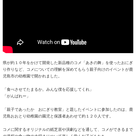
県が約１０年をかけて開発した新品種のコメ「あきの舞」を使ったおにぎ
り作りなど、コメについての理解を深めてもらう親子向けのイベントが鹿
児島市の幼稚園で開かれました。
「食べさせてたまるか。みんな僕を応援してくれ」
「がんばれー」
「親子であったか おにぎり教室」と題したイベントに参加したのは、鹿
児島おおとり幼稚園の園児と保護者あわせて約１２０人です。
コメに関するオリジナルの紙芝居や演劇などを通して、コメができるまで
の過程や食べ物の大切さについて楽しく学んだ子どもたち。