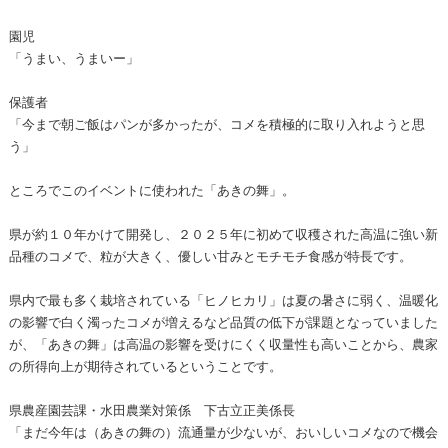
園児
「うまい、うまいー」
保護者
「今まで朝ご飯はパンが多かったが、コメを積極的に取り入れようと思
う」
ところでこのイベントに使われた「あきの舞」。
県が約１０年かけて開発し、２０２５年に初めて収穫された高温に強い新
品種のコメで、粒が大きく、優しい甘みとモチモチ食感が特長です。
県内で最も多く栽培されている「ヒノヒカリ」は夏の暑さに弱く、温暖化
の影響で白く濁ったコメが増えるなど品質の低下が課題となっていました
が、「あきの舞」は高温の影響を受けにくく収量性も高いことから、農家
の所得向上が期待されているということです。
県農産園芸課・水田農業対策係 下古立正美係長
「まだ今年は（あきの舞の）流通量が少ないが、おいしいコメなので機会