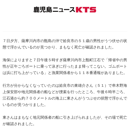
７日夕方、薩摩川内市の甑島の沖で姶良市の５１歳の男性がうつ伏せの状
態で浮かんでいるのが見つかり、まもなく死亡が確認されました。
海保によりますと７日午後５時すぎ薩摩川内市上甑町江石で「帰省中の男
性が正午ごろボートに乗って泳ぎに行ったまま帰ってこない。ゴムボート
は浜に打ち上がっている」と漁業関係者から１１８番通報がありました。
行方が分からなくなっていたのは姶良市の東雄介さん（５１）で串木野海
上保安部や地元関係者の船などが捜索を行ったところ、午後６時半ごろ、
江石港から約７００メートルの海上に東さんがうつぶせの状態で浮かんで
いるのが見つかりました。
東さんはまもなく地元関係者の船に引き上げられましたが、その場で死亡
が確認されました。