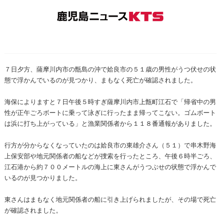
７日夕方、薩摩川内市の甑島の沖で姶良市の５１歳の男性がうつ伏せの状
態で浮かんでいるのが見つかり、まもなく死亡が確認されました。
海保によりますと７日午後５時すぎ薩摩川内市上甑町江石で「帰省中の男
性が正午ごろボートに乗って泳ぎに行ったまま帰ってこない。ゴムボート
は浜に打ち上がっている」と漁業関係者から１１８番通報がありました。
行方が分からなくなっていたのは姶良市の東雄介さん（５１）で串木野海
上保安部や地元関係者の船などが捜索を行ったところ、午後６時半ごろ、
江石港から約７００メートルの海上に東さんがうつぶせの状態で浮かんで
いるのが見つかりました。
東さんはまもなく地元関係者の船に引き上げられましたが、その場で死亡
が確認されました。