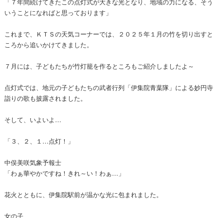
「７年間続けてきたこの点灯式が大きな光となり、地域の力になる、そう
いうことになればと思っております」
これまで、ＫＴＳの天気コーナーでは、２０２５年１月の竹を切り出すと
ころから追いかけてきました。
７月には、子どもたちが竹灯籠を作るところもご紹介しましたよ～
点灯式では、地元の子どもたちの武者行列「伊集院青葉隊」による妙円寺
詣りの歌も披露されました。
そして、いよいよ…
「３、２、１…点灯！」
中俣美咲気象予報士
「わぁ華やかですね！きれ～い！わぁ…」
花火とともに、伊集院駅前が温かな光に包まれました。
女の子