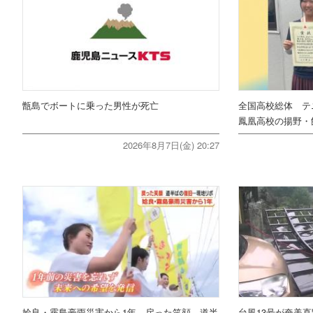
甑島でボートに乗った男性が死亡
全国高校総体 テ
鳳凰高校の揚野・
2026年8月7日(金) 20:27
姶良・霧島豪雨災害から1年 戻った笑顔、道半
台風13号が奄美