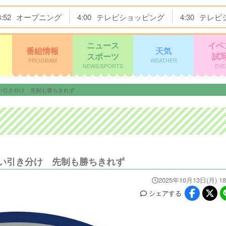
3:52
オープニング
4:00
テレビショッピング
4:30
テレビ
ニュース
イベ
番組情報
天気
スポーツ
試
PROGRAM
WEATHER
NEWS/SPORTS
EVE
い引き分け 先制も勝ちきれず
い引き分け 先制も勝ちきれず
2025年10月13日(月) 18
シェア
する