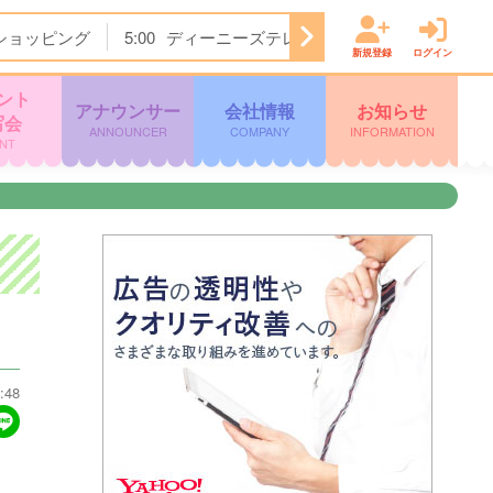
ショッピング
5:00
ディーニーズテレビショッピング
5:30
新規登録
ログイン
ント
アナウンサー
会社情報
お知らせ
写会
ANNOUNCER
COMPANY
INFORMATION
NT
:48