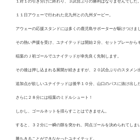
１対１の引き分けに終わり、３試合ぶりの勝利はなりませんでした
１１日アウェーで行われた北九州との九州ダービー。
アウェーの応援スタンドには多くの鹿児島サポーターが駆けつけま
その熱い声援を受け、ユナイテッドは開始２分、セットプレーから
稲葉のＪ初ゴールでユナイテッドが幸先良く先制します。
その後は押し込まれる展開が続きますが、２０試合ぶりのスタメン
追加点が欲しいユナイテッドは後半１０分、山口のパスに抜け出し
さらに２８分には稲葉のミドルシュート！
しかし、ゴールネットを揺らすことはできません。
すると、３２分に一瞬の隙を突かれ、同点ゴールを決められてしま
勝ちきることができなかったユナイテッド。