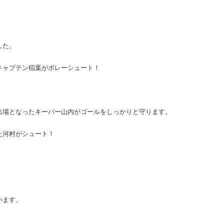
。
した。
キャプテン稲葉がボレーシュート！
出場となったキーパー山内がゴールをしっかりと守ります。
た河村がシュート！
います。