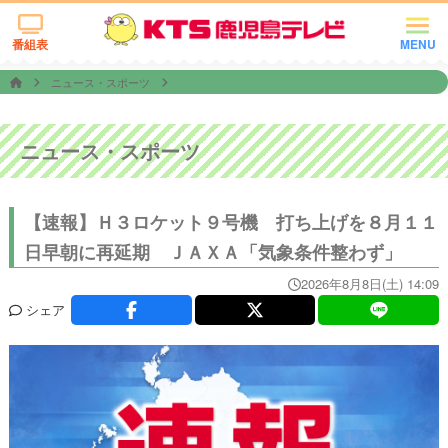
番組表
MENU
ニュース・スポーツ
ニュース・スポーツ
【速報】Ｈ３ロケット９号機 打ち上げを８月１１
日早朝に再延期 ＪＡＸＡ「気象条件整わず」
2026年8月8日(土) 14:09
シェア