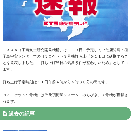
ＪＡＸＡ（宇宙航空研究開発機構）は、１０日に予定していた鹿児島・種
子島宇宙センターでのＨ３ロケット９号機打ち上げを１１日に延期するこ
とを発表しました。「打ち上げ当日の気象条件が整わないため」としてい
ます。
打ち上げ予定時刻は１１日午前４時から５時３０分の間です。
Ｈ３ロケット９号機には準天頂衛星システム「みちびき」７号機が搭載さ
れます。
過去の記事