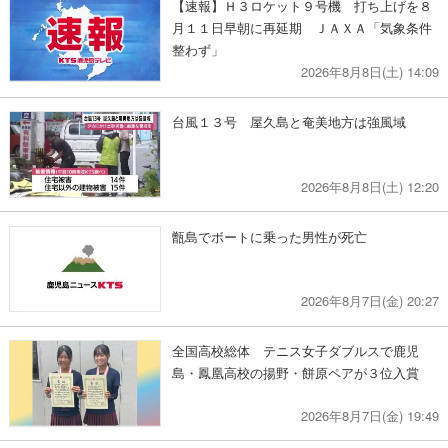
【速報】Ｈ３ロケット９号機 打ち上げを８
月１１日早朝に再延期 ＪＡＸＡ「気象条件
整わず」
2026年8月8日(土) 14:09
台風１３号 屋久島と奄美地方は強風域
2026年8月8日(土) 12:20
甑島でボートに乗った男性が死亡
2026年8月7日(金) 20:27
全国高校総体 テニス女子ダブルスで鹿児
島・鳳凰高校の揚野・餅原ペアが３位入賞
2026年8月7日(金) 19:49