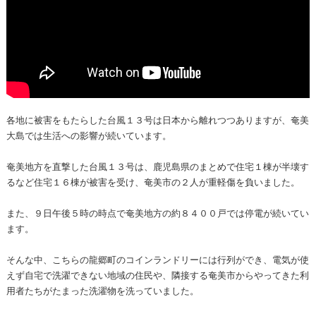
各地に被害をもたらした台風１３号は日本から離れつつありますが、奄美
大島では生活への影響が続いています。
奄美地方を直撃した台風１３号は、鹿児島県のまとめで住宅１棟が半壊す
るなど住宅１６棟が被害を受け、奄美市の２人が重軽傷を負いました。
また、９日午後５時の時点で奄美地方の約８４００戸では停電が続いてい
ます。
そんな中、こちらの龍郷町のコインランドリーには行列ができ、電気が使
えず自宅で洗濯できない地域の住民や、隣接する奄美市からやってきた利
用者たちがたまった洗濯物を洗っていました。