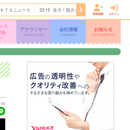
ＫＴＳニュース
23:15
全力！脱力タイムズ
23:45
＜ノイ
新規登録
ログイン
ント
アナウンサー
会社情報
お知らせ
写会
ANNOUNCER
COMPANY
INFORMATION
NT
:53