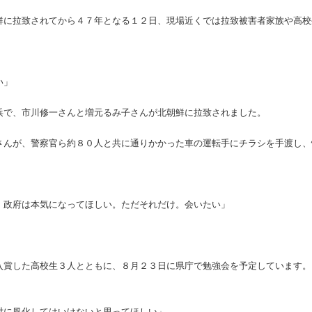
鮮に拉致されてから４７年となる１２日、現場近くでは拉致被害者家族や高校
い」
浜で、市川修一さんと増元るみ子さんが北朝鮮に拉致されました。
さんが、警察官ら約８０人と共に通りかかった車の運転手にチラシを手渡し、
。政府は本気になってほしい。ただそれだけ。会いたい」
入賞した高校生３人とともに、８月２３日に県庁で勉強会を予定しています。
対に風化してはいけないと思ってほしい」