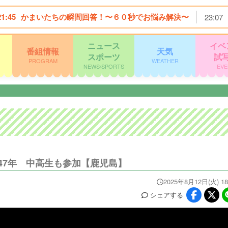
21:45
かまいたちの瞬間回答！〜６０秒でお悩み解決〜
23:07
ニュース
イベ
番組情報
天気
スポーツ
試
PROGRAM
WEATHER
NEWS/SPORTS
EVE
47年 中高生も参加【鹿児島】
2025年8月12日(火) 18
シェア
する