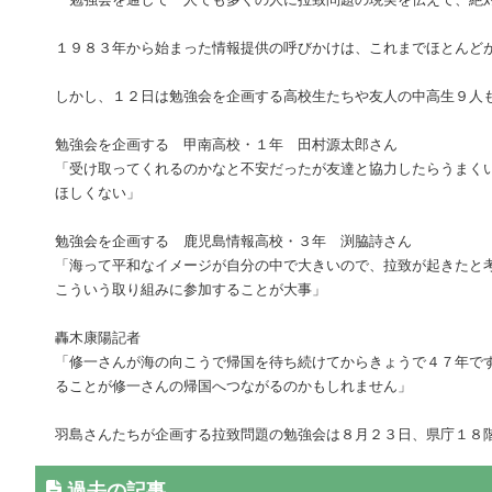
１９８３年から始まった情報提供の呼びかけは、これまでほとんど
しかし、１２日は勉強会を企画する高校生たちや友人の中高生９人
勉強会を企画する 甲南高校・１年 田村源太郎さん
「受け取ってくれるのかなと不安だったが友達と協力したらうまく
ほしくない」
勉強会を企画する 鹿児島情報高校・３年 渕脇詩さん
「海って平和なイメージが自分の中で大きいので、拉致が起きたと
こういう取り組みに参加することが大事」
轟木康陽記者
「修一さんが海の向こうで帰国を待ち続けてからきょうで４７年で
ることが修一さんの帰国へつながるのかもしれません」
羽島さんたちが企画する拉致問題の勉強会は８月２３日、県庁１８
過去の記事