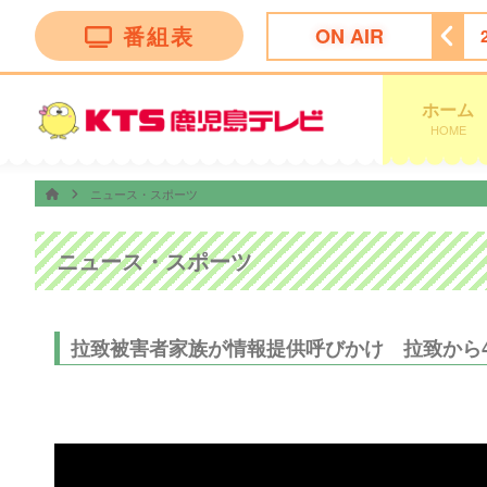
番組表
ON AIR
★今夜は…焼肉きんぐ＆丸亀製麺！夏の激変グルメ９０分ＳＰ
ホーム
HOME
ニュース・スポーツ
ニュース・スポーツ
拉致被害者家族が情報提供呼びかけ 拉致から