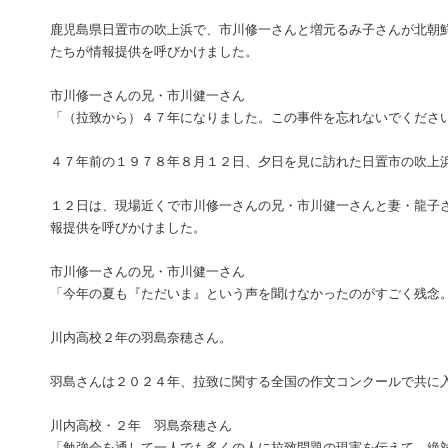
鹿児島県日置市の吹上浜で、市川修一さんと増元るみ子さんが北朝
たちが情報提供を呼びかけました。
市川修一さんの兄・市川健一さん
「（拉致から）４７年になりました。この事件を忘れないでくださ
４７年前の１９７８年８月１２日、夕日を見に訪れた日置市の吹上
１２日は、現場近くで市川修一さんの兄・市川健一さんと妻・龍子
報提供を呼びかけました。
市川修一さんの兄・市川健一さん
「今年の夏も『ただいま』という声を聞けなかったのがすごく残念
川内高校２年の羽島奈穂さん。
羽島さんは２０２４年、拉致に関する全国の作文コンクールで共に
川内高校・２年 羽島奈穂さん
「勉強会を通して一人でも多くの人に拉致問題の現実を伝えて、絶