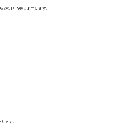
物詩六月灯が開かれています。
あります。