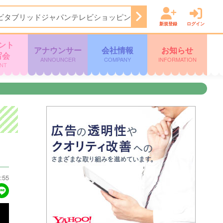
ビタブリッドジャパンテレビショッピング
5:25
めざましテレ
新規登録
ログイン
ント
アナウンサー
会社情報
お知らせ
写会
ANNOUNCER
COMPANY
INFORMATION
NT
:55