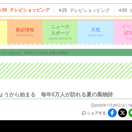
3:55
テレビショッピング
4:25
テレビショッピング
4:55
ニュース
イベ
番組情報
天気
スポーツ
試
PROGRAM
WEATHER
NEWS/SPORTS
EVE
ょうから始まる 毎年5万人が訪れる夏の風物詩
ょうから始まる 毎年5万人が訪れる夏の風物詩
2025年7月29日(火) 18
シェア
する