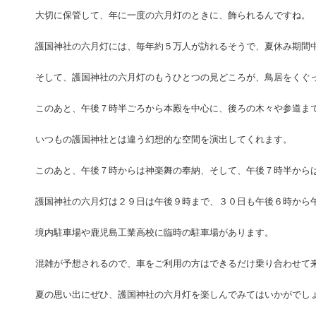
大切に保管して、年に一度の六月灯のときに、飾られるんですね。
護国神社の六月灯には、毎年約５万人が訪れるそうで、夏休み期間
そして、護国神社の六月灯のもうひとつの見どころが、鳥居をくぐ
このあと、午後７時半ごろから本殿を中心に、後ろの木々や参道ま
いつもの護国神社とは違う幻想的な空間を演出してくれます。
このあと、午後７時からは神楽舞の奉納、そして、午後７時半から
護国神社の六月灯は２９日は午後９時まで、３０日も午後６時から
境内駐車場や鹿児島工業高校に臨時の駐車場があります。
混雑が予想されるので、車をご利用の方はできるだけ乗り合わせて
夏の思い出にぜひ、護国神社の六月灯を楽しんでみてはいかがでし