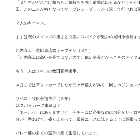
「３年生がどれだけ勝ちたい気持ちを強く前面に出せるかどうかが
田、この二人が軸となってサーブレシーブしっかり返して行ければ
２人のキーマン。
まずは腕のスイングの速さと力強いスパイクが魅力の尾田原琉碧キ
川内商工・尾田原琉碧キャプテン（３年）
「川内商工は高い身長ではないので、低い身長だからこそのディフ
もう一人はリベロの牧田蒼翔選手。
４月まではアタッカーでしたが元々守備力が高く、同じポジション
リベロ・牧田蒼翔選手（３年）
Q.スパイカーに未練は？
「あー…少しはありますけど、今チームに必要なのは自分がリベロ
分が一番あげて、盛り上がって、最後エースに託せるように頑張っ
バレー部の多くの選手は寮で生活しています。