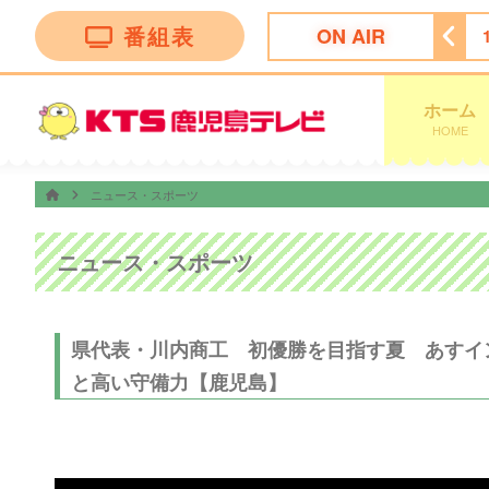
番組表
ON AIR
ン トークバラエティー”！
18:30
ナマ・イキＶＯＩＣＥ
ホーム
HOME
ニュース・スポーツ
ニュース・スポーツ
県代表・川内商工 初優勝を目指す夏 あすイ
と高い守備力【鹿児島】