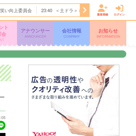
笑い向上委員会
23:40
＜土ドラ＞ミッドナイト屋台 Ｓｅａ
新規登録
ログイン
ント
アナウンサー
会社情報
お知らせ
写会
ANNOUNCER
COMPANY
INFORMATION
NT
ー
:05