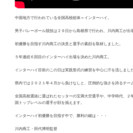
中国地方で行われている全国高校総体＝インターハイ。
男子バレーボール競技は２９日から島根県で行われ、川内商工が出
初優勝を目指す川内商工の決意と選手の素顔を取材しました。
５年連続６回目のインターハイ出場を決めた川内商工。
インターハイ目前のこの日は実践形式の練習を中心に汗を流しまし
県内では２０２１年４月から負けなしと、圧倒的な強さを誇るチーム
全国高校選抜に選ばれたセッターの宝満大空選手や、中学時代、２
国トップレベルの選手が顔を揃えます。
インターハイ初優勝を目指す中で、勝利の鍵は・・・
川内商工・田代博明監督