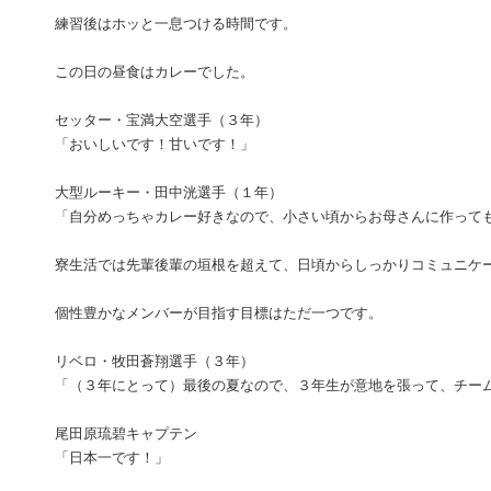
練習後はホッと一息つける時間です。
この日の昼食はカレーでした。
セッター・宝満大空選手（３年）
「おいしいです！甘いです！」
大型ルーキー・田中洸選手（１年）
「自分めっちゃカレー好きなので、小さい頃からお母さんに作って
寮生活では先輩後輩の垣根を超えて、日頃からしっかりコミュニケ
個性豊かなメンバーが目指す目標はただ一つです。
リベロ・牧田蒼翔選手（３年）
「（３年にとって）最後の夏なので、３年生が意地を張って、チー
尾田原琉碧キャプテン
「日本一です！」