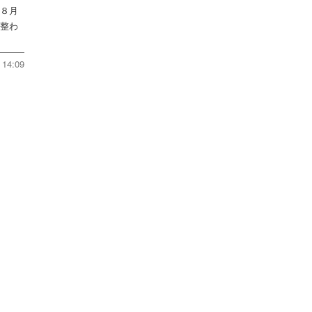
を８月
件整わ
14:09