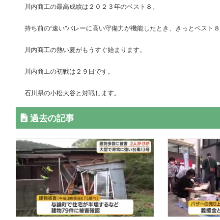
川内商工の最高成績は２０２３年のベスト８。
持ち前の“速い”バレーに高い守備力が機能したとき、きっとベスト
川内商工の熱い夏がもうすぐ始まります。
川内商工の初戦は２９日です。
石川県の小松大谷と対戦します。
過去の記事