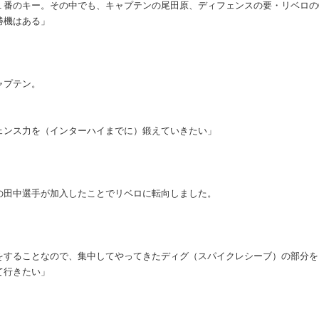
１番のキー。その中でも、キャプテンの尾田原、ディフェンスの要・リベロの
勝機はある」
ャプテン。
ェンス力を（インターハイまでに）鍛えていきたい」
の田中選手が加入したことでリベロに転向しました。
をすることなので、集中してやってきたディグ（スパイクレシーブ）の部分を
て行きたい」