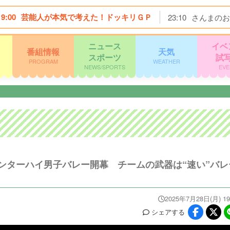
19:00
芸能人が本気で考えた！ドッキリＧＰ
23:10
さんまのお
ニュース
イベ
番組情報
天気
スポーツ
試
PROGRAM
WEATHER
NEWS/SPORTS
EVE
ンターハイ男子バレー開幕 チームの武器は“速い”バレ
2025年7月28日(月) 19
シェア
する