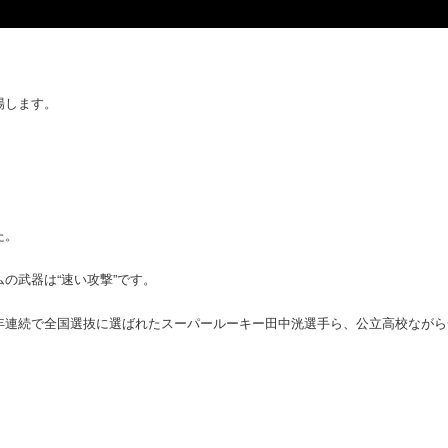
場します。
た。
の武器は“速い攻撃”です。
年連続で全国選抜に選ばれたスーパールーキー田中洸選手ら、公立高校ながら