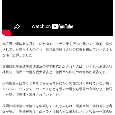
無許可で運輸業を営む、いわゆる白トラ営業を行った疑いで、逮捕・送検
されていた男ら４人のうち、鹿児島地検は会社の代表を務めていた男２人
を略式起訴しました。
貨物自動車運送事業法違反の罪で略式起訴されたのは、いずれも運送会社
社長で、鹿屋市の湯前貴大被告と、福岡県久山町の鳴海雄樹被告です。
湯前被告らは２０２６年２月から３月にかけて国の許可を得ていない白ナ
ンバーのトラックで、カンパチなどを県内の港から県外の市場などに輸送
した疑いで逮捕・送検されていました。
福岡の鳴海被告が輸送を依頼していたとみられ、逮捕当時、湯前被告は容
疑を認め、鳴海被告は「白トラとは知らずに依頼した」と容疑を一部否認