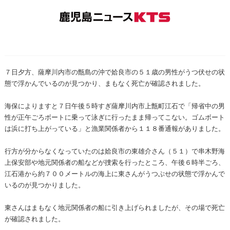
７日夕方、薩摩川内市の甑島の沖で姶良市の５１歳の男性がうつ伏せの状
態で浮かんでいるのが見つかり、まもなく死亡が確認されました。
海保によりますと７日午後５時すぎ薩摩川内市上甑町江石で「帰省中の男
性が正午ごろボートに乗って泳ぎに行ったまま帰ってこない。ゴムボート
は浜に打ち上がっている」と漁業関係者から１１８番通報がありました。
行方が分からなくなっていたのは姶良市の東雄介さん（５１）で串木野海
上保安部や地元関係者の船などが捜索を行ったところ、午後６時半ごろ、
江石港から約７００メートルの海上に東さんがうつぶせの状態で浮かんで
いるのが見つかりました。
東さんはまもなく地元関係者の船に引き上げられましたが、その場で死亡
が確認されました。