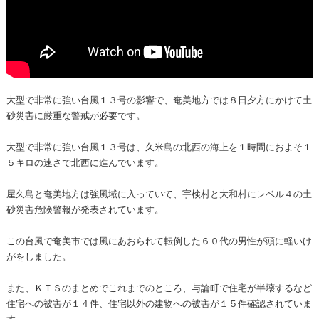
大型で非常に強い台風１３号の影響で、奄美地方では８日夕方にかけて土
砂災害に厳重な警戒が必要です。
大型で非常に強い台風１３号は、久米島の北西の海上を１時間におよそ１
５キロの速さで北西に進んでいます。
屋久島と奄美地方は強風域に入っていて、宇検村と大和村にレベル４の土
砂災害危険警報が発表されています。
この台風で奄美市では風にあおられて転倒した６０代の男性が頭に軽いけ
がをしました。
また、ＫＴＳのまとめでこれまでのところ、与論町で住宅が半壊するなど
住宅への被害が１４件、住宅以外の建物への被害が１５件確認されていま
す。