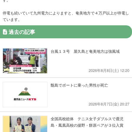
停電も続いていて九州電力によりますと、奄美地方で４万戸以上が停電し
ています。
過去の記事
台風１３号 屋久島と奄美地方は強風域
2026年8月8日(土) 12:20
甑島でボートに乗った男性が死亡
2026年8月7日(金) 20:27
全国高校総体 テニス女子ダブルスで鹿児
島・鳳凰高校の揚野・餅原ペアが３位入賞