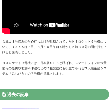
台風１３号接近のため打ち上げが延期されていたＨ３ロケット９号機につ
いて、ＪＡＸＡは７日、８月１０日午前４時から５時３０分の間に打ち上
げると発表しました。
Ｈ３ロケット９号機には、日本版ＧＰＳと呼ばれ、スマートフォンの位置
情報の提供や地震や津波などの情報発信にも役立てられる準天頂衛星シス
テム「みちびき」の７号機が搭載されます。
過去の記事