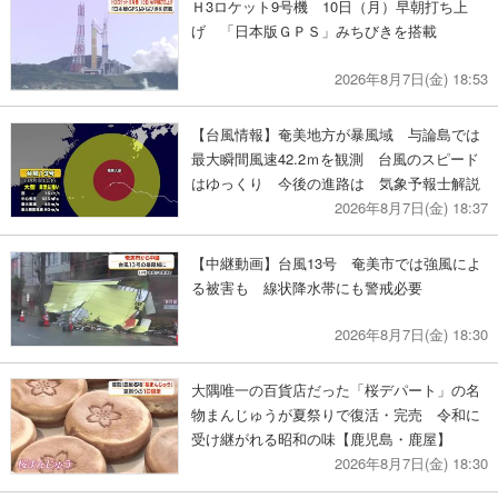
Ｈ3ロケット9号機 10日（月）早朝打ち上
げ 「日本版ＧＰＳ」みちびきを搭載
2026年8月7日(金) 18:53
【台風情報】奄美地方が暴風域 与論島では
最大瞬間風速42.2ｍを観測 台風のスピード
はゆっくり 今後の進路は 気象予報士解説
2026年8月7日(金) 18:37
【中継動画】台風13号 奄美市では強風によ
る被害も 線状降水帯にも警戒必要
2026年8月7日(金) 18:30
大隅唯一の百貨店だった「桜デパート」の名
物まんじゅうが夏祭りで復活・完売 令和に
受け継がれる昭和の味【鹿児島・鹿屋】
2026年8月7日(金) 18:30